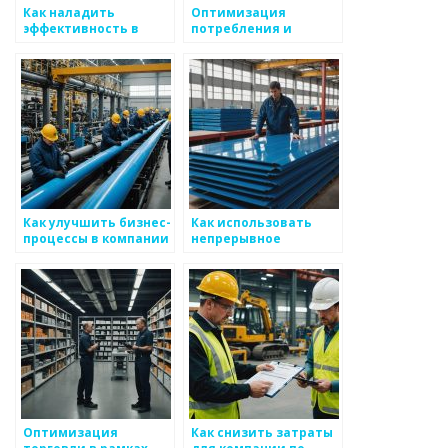
Как наладить
Оптимизация
эффективность в
потребления и
производственных
использования
системах для
ресурсов при
металлоизделий
производстве
металоизделий
Как улучшить бизнес-
Как использовать
процессы в компании
непрерывное
по производству
совершенствование
металлоизделий
для стратегии
увеличения выгоды
по металоизделиям
Оптимизация
Как снизить затраты
торговли в рамках
для компании по