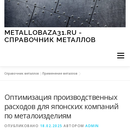
Перейти к содержимому
METALLOBAZA31.RU -
СПРАВОЧНИК МЕТАЛЛОВ
Меню
Справочник металлов
»
Применение металлов
В ПРОМЫШЛЕННОСТИ
В СТРОИТЕЛЬСТВЕ
Оптимизация производственных
МЕТАЛЛЫ И ОКРУЖАЮЩАЯ СРЕДА
расходов для японских компаний
по металоизделиям
ПРИМЕНЕНИЕ МЕТАЛЛОВ
ОПУБЛИКОВАНО
18.02.2025
АВТОРОМ
ADMIN