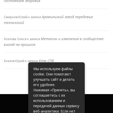
состоянием здоровья
Арамильский завод передовых
Смирнов Юлий
к записи
технологий
Металлы и изменения в сообществе:
Хохлова Олеся
к записи
взгляд на прошлое
Ктм СПб
Хохлов Юрий
к записи
Мы используем файлы
cookie. Они помогают
улучшать сайт и делать
его удобнее.
Нажимая «Принять», вы
соглашаетесь с их
использованием и
передачей данных сервису
веб-аналитики. Если нет