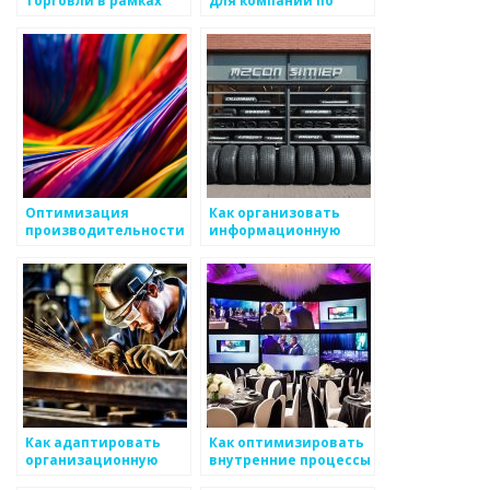
повышения оборота
металоизделиям
по металоизделиям
Оптимизация
Как организовать
производительности
информационную
в металлургии
базу для стажеров и
компаний по
металоизделиям
Как адаптировать
Как оптимизировать
организационную
внутренние процессы
структуру для
при создании