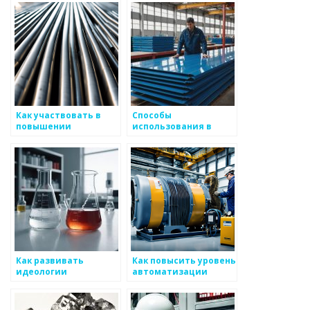
эффективного
продукции в
производства
металоизделиях
металлоизделий
Как участвовать в
Способы
повышении
использования в
производственных
производственных
мощностей для
цепях
металоизделий
Как развивать
Как повысить уровень
идеологии
автоматизации
улучшения для
производства для
ведения бизнес-
снижения затрат по
процессов по
металоизделиям