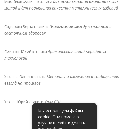
Как использовать аналитические
Михайлов Филипп
к записи
методы для повышения качества металлических изделий
Взаимосвязь между металлом и
Сидорова Берта
к записи
состоянием здоровья
Арамильский завод передовых
Смирнов Юлий
к записи
технологий
Металлы и изменения в сообществе:
Хохлова Олеся
к записи
взгляд на прошлое
Ктм СПб
Хохлов Юрий
к записи
Мы используем файлы
cookie. Они помогают
улучшать сайт и делать
его удобнее.