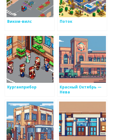
Виком-вилс
Поток
Курганприбор
Красный Октябрь —
Нева