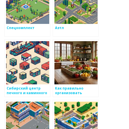
Спецкомплект
Азтл
Сибирский центр
Как правильно
печного и каминного
организовать
литья
локальные системы
обмена информацией
о металлоизделиях