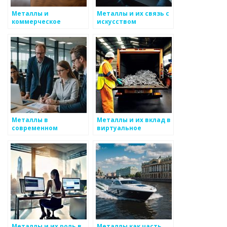
Металлы и
Металлы и их связь с
коммерческое
искусством
использование в
искусстве
Металлы в
Металлы и их вклад в
современном
виртуальное
искусстве
искусство
Металлы и их роль в
Металлы как часть