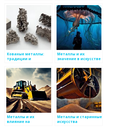
общественное
свойства и области
искусство
применения
Кованые металлы:
Металлы и их
традиции и
значение в искусстве
технологии
комиксов
Металлы и их
Металлы и старинные
влияние на
искусства
эстетическое
восприятие