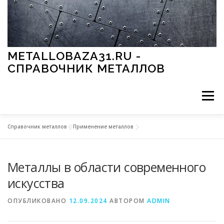
Перейти к содержимому
METALLOBAZA31.RU -
СПРАВОЧНИК МЕТАЛЛОВ
Меню
Справочник металлов
»
Применение металлов
В ПРОМЫШЛЕННОСТИ
В СТРОИТЕЛЬСТВЕ
Металлы в области современного
МЕТАЛЛЫ И ОКРУЖАЮЩАЯ СРЕДА
искусства
ОПУБЛИКОВАНО
12.09.2024
АВТОРОМ
ADMIN
ПРИМЕНЕНИЕ МЕТАЛЛОВ