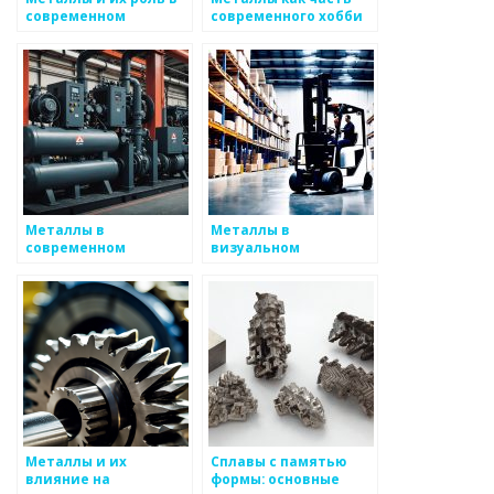
современном
современного хобби
искусстве
Металлы в
Металлы в
современном
визуальном
искусстве
искусстве
Металлы и их
Сплавы с памятью
влияние на
формы: основные