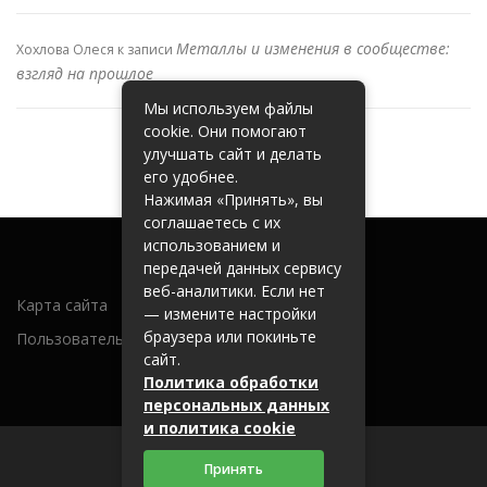
Металлы и изменения в сообществе:
Хохлова Олеся
к записи
взгляд на прошлое
Мы используем файлы
cookie. Они помогают
улучшать сайт и делать
его удобнее.
Нажимая «Принять», вы
соглашаетесь с их
использованием и
передачей данных сервису
веб-аналитики. Если нет
Карта сайта
— измените настройки
браузера или покиньте
Пользовательское соглашение
сайт.
Политика обработки
персональных данных
и политика cookie
Принять
2026 (c) metallobaza31.ru