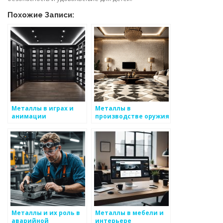
Похожие Записи:
Металлы в играх и
Металлы в
анимации
производстве оружия
Металлы и их роль в
Металлы в мебели и
аварийной
интерьере