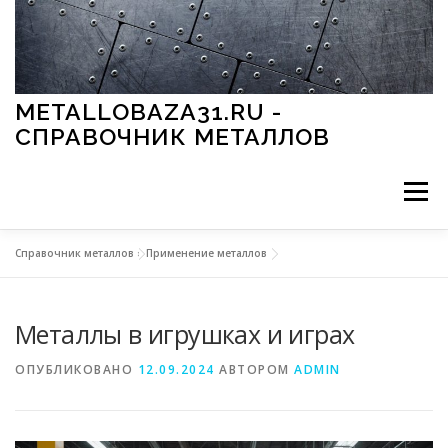
Перейти к содержимому
METALLOBAZA31.RU -
СПРАВОЧНИК МЕТАЛЛОВ
Меню
Справочник металлов
»
Применение металлов
В ПРОМЫШЛЕННОСТИ
В СТРОИТЕЛЬСТВЕ
Металлы в игрушках и играх
МЕТАЛЛЫ И ОКРУЖАЮЩАЯ СРЕДА
ОПУБЛИКОВАНО
12.09.2024
АВТОРОМ
ADMIN
ПРИМЕНЕНИЕ МЕТАЛЛОВ