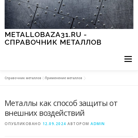
Перейти к содержимому
METALLOBAZA31.RU -
СПРАВОЧНИК МЕТАЛЛОВ
Меню
Справочник металлов
»
Применение металлов
В ПРОМЫШЛЕННОСТИ
В СТРОИТЕЛЬСТВЕ
Металлы как способ защиты от
МЕТАЛЛЫ И ОКРУЖАЮЩАЯ СРЕДА
внешних воздействий
ОПУБЛИКОВАНО
12.09.2024
АВТОРОМ
ADMIN
ПРИМЕНЕНИЕ МЕТАЛЛОВ