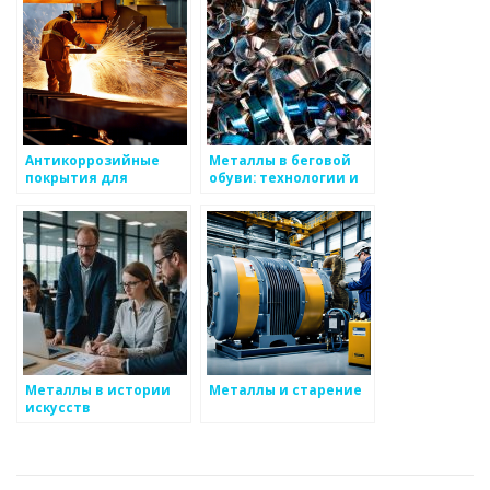
Антикоррозийные
Металлы в беговой
покрытия для
обуви: технологии и
металлов
материалы
Металлы в истории
Металлы и старение
искусств