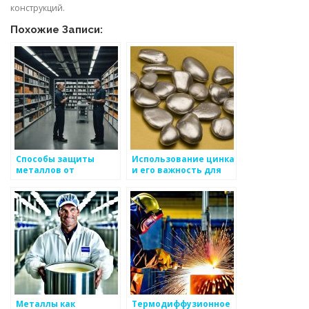
конструкций.
Похожие Записи:
Способы защиты
Использование цинка
металлов от
и его важность для
коррозии
защиты металлов от
коррозии
Металлы как
Термодиффузионное