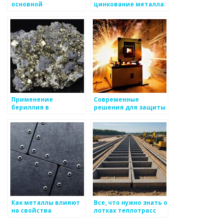
основной
цинкование металла:
строительный
идеальное решение
материал
для защиты вашего
изделия
Применение
Современные
бериллия в
решения для защиты
производстве рессор
металлургических
и радиационной
предприятий
защиты
Как металлы влияют
Все, что нужно знать о
на свойства
лотках теплотрасс
композитных