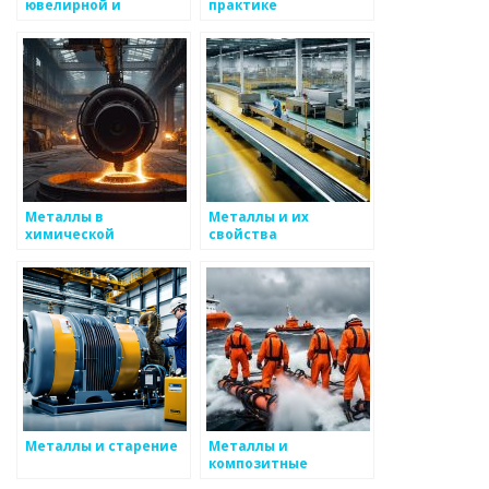
ювелирной и
практике
электронной
промышленности
Металлы в
Металлы и их
химической
свойства
промышленности
Металлы и старение
Металлы и
композитные
материалы