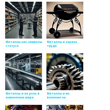
Металлы как символы
Металлы и охрана
статуса
труда
Металлы и их роль в
Металлы и их
изменении мира
влияние на
общественное
искусство