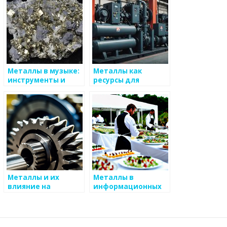
Металлы в музыке:
Металлы как
инструменты и
ресурсы для
технологии
будущего
Металлы и их
Металлы в
влияние на
информационных
общественное
технологиях
искусство