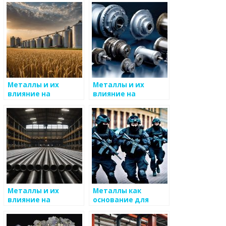
Металлы и их
Металлы и их
влияние на
влияние на
экосистемы
медицинские
технологии
ь
Металлы и их
Металлы как
влияние на
основание для
окружающую среду
новых идей