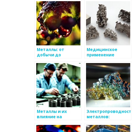
Металлы: от
Медицинское
добычи до
применение
переработки
металлов в
промышленности
Металлы и их
Электропроводност
влияние на
металлов:
общественное
свойства, значение
мнение
и влияние