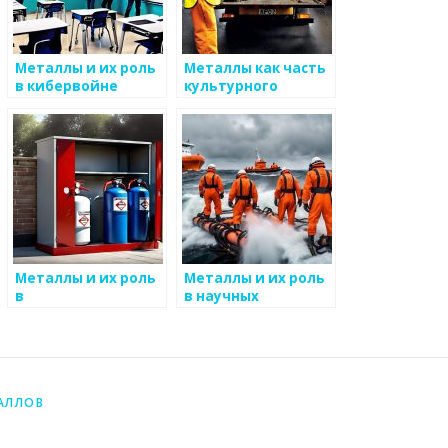
Металлы и их роль
Металлы как часть
в кибервойне
культурного
защитного облика
Металлы и их роль
Металлы и их роль
в
в научных
кибербезопасности
экспериментах
АЛЛОВ