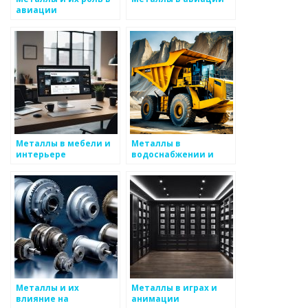
авиации
Металлы в мебели и
Металлы в
интерьере
водоснабжении и
канализации
Металлы и их
Металлы в играх и
влияние на
анимации