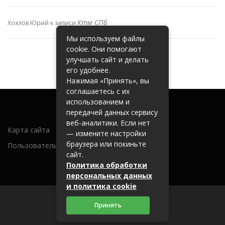
Ктм СПб
Хохлов Юрий
к записи
Мы используем файлы
cookie. Они помогают
улучшать сайт и делать
его удобнее.
Нажимая «Принять», вы
соглашаетесь с их
использованием и
передачей данных сервису
веб-аналитики. Если нет
Карта сайта
— измените настройки
браузера или покиньте
Пользовательское соглашение
сайт.
Политика обработки
персональных данных
и политика cookie
Принять
2026 (c) metallobaza31.ru