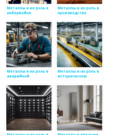
Металлы и их роль в
Металлы и их роль в
кибервойне
производстве
бытовой техники
Металлы и их роль в
Металлы и их роль в
аварийной
историческом
безопасности
наследии
Металлы и их роль в
Металлы в авиации