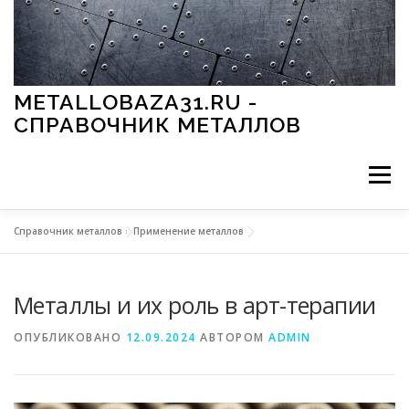
Перейти к содержимому
METALLOBAZA31.RU -
СПРАВОЧНИК МЕТАЛЛОВ
Меню
Справочник металлов
»
Применение металлов
В ПРОМЫШЛЕННОСТИ
В СТРОИТЕЛЬСТВЕ
Металлы и их роль в арт-терапии
МЕТАЛЛЫ И ОКРУЖАЮЩАЯ СРЕДА
ОПУБЛИКОВАНО
12.09.2024
АВТОРОМ
ADMIN
ПРИМЕНЕНИЕ МЕТАЛЛОВ