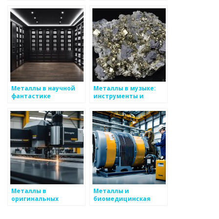
медицинские
технологии
Металлы в научной
Металлы в музыке:
фантастике
инструменты и
технологии
Металлы в
Металлы и
оригинальных
биомедицинская
дизайнерских
инженерия
решениях