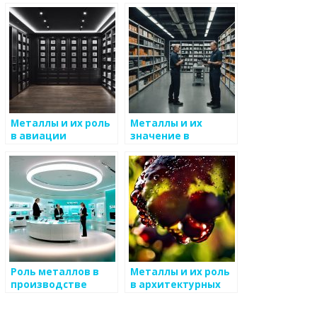
строительный
строительстве
материал
временных
сооружений
Металлы и их роль
Металлы и их
в авиации
значение в
инфраструктуре
Роль металлов в
Металлы и их роль
производстве
в архитектурных
бытовой техники
решениях