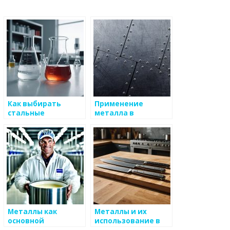
Как выбирать
Применение
стальные
металла в
конструкции для
строительных
строительства
материалах
Металлы как
Металлы и их
основной
использование в