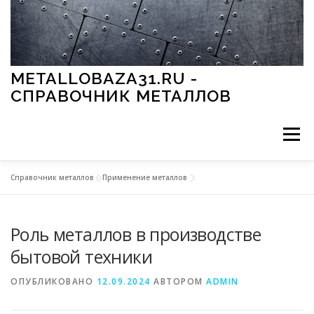
Перейти к содержимому
METALLOBAZA31.RU -
СПРАВОЧНИК МЕТАЛЛОВ
Меню
Справочник металлов
»
Применение металлов
В ПРОМЫШЛЕННОСТИ
В СТРОИТЕЛЬСТВЕ
Роль металлов в производстве
МЕТАЛЛЫ И ОКРУЖАЮЩАЯ СРЕДА
бытовой техники
ОПУБЛИКОВАНО
12.09.2024
АВТОРОМ
ADMIN
ПРИМЕНЕНИЕ МЕТАЛЛОВ