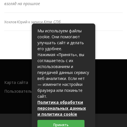
взгляд на прошлое
Ктм СПб
Хохлов Юрий
к записи
Мы используем файлы
cookie. Они помогают
улучшать сайт и делать
его удобнее.
Нажимая «Принять», вы
соглашаетесь с их
использованием и
передачей данных сервису
веб-аналитики. Если нет
Карта сайта
— измените настройки
браузера или покиньте
Пользовательское соглашение
сайт.
Политика обработки
персональных данных
и политика cookie
Принять
2026 (c) metallobaza31.ru