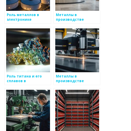
Роль металлов в
Металлы в
электронике
производстве
продуктов питания
Роль титана и его
Металлы в
сплавов в
производстве
медицинской
холодильников
имплантации и
авиационном
производстве