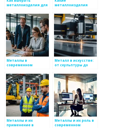
Как выбрать
Какие
металлоизделия для
металлоизделия
строительства
необходимы каждому
дачнику
Металлы в
Металл в искусстве:
современном
от скульптуры до
искусстве
ювелирных изделий
Металлы и их
Металлы и их роль в
применение в
современном