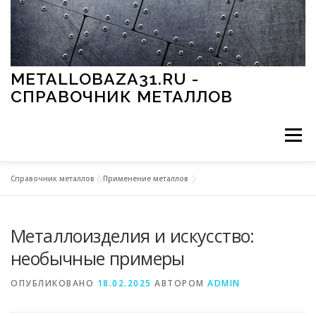
Перейти к содержимому
METALLOBAZA31.RU -
СПРАВОЧНИК МЕТАЛЛОВ
Меню
Справочник металлов
»
Применение металлов
В ПРОМЫШЛЕННОСТИ
В СТРОИТЕЛЬСТВЕ
Металлоизделия и искусство:
МЕТАЛЛЫ И ОКРУЖАЮЩАЯ СРЕДА
необычные примеры
ОПУБЛИКОВАНО
18.02.2025
АВТОРОМ
ADMIN
ПРИМЕНЕНИЕ МЕТАЛЛОВ