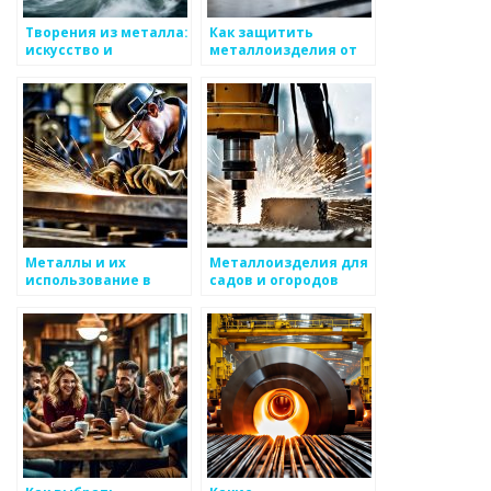
Творения из металла:
Как защитить
искусство и
металлоизделия от
функциональность
воздействия
внешней среды
Металлы и их
Металлоизделия для
использование в
садов и огородов
искусстве