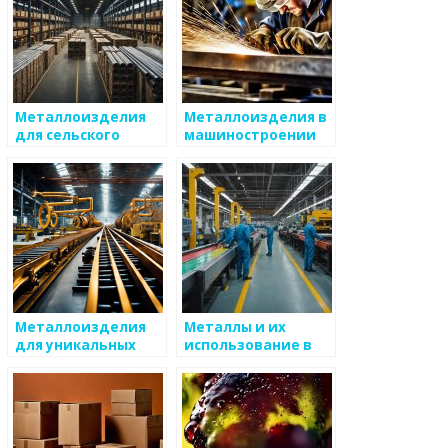
Металлоизделия
Металлоизделия в
для сельского
машиностроении
хозяйства
Металлоизделия
Металлы и их
для уникальных
использование в
интерьеров
мебельном
производстве