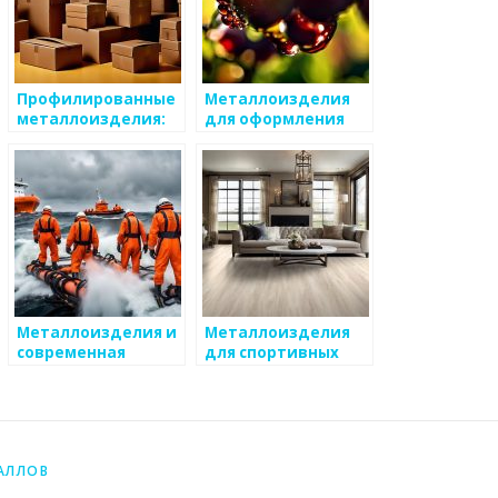
Профилированные
Металлоизделия
металлоизделия:
для оформления
применение и
интерьеров
особенности
Металлоизделия и
Металлоизделия
современная
для спортивных
мебель: грани
сооружений
дизайна
АЛЛОВ