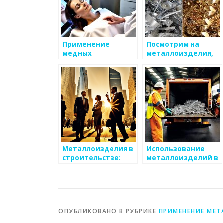
Применение
Посмотрим на
медных
металлоизделия,
металлоизделий в
которые меняют
быту
мир
Металлоизделия в
Использование
строительстве:
металлоизделий в
проверенные
сельском хозяйстве
решения
ОПУБЛИКОВАНО В РУБРИКЕ
ПРИМЕНЕНИЕ МЕТ