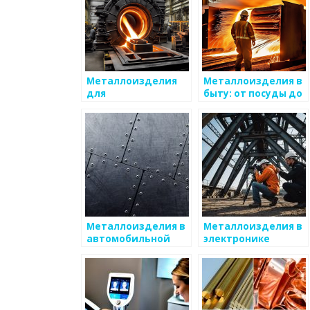
Металлоизделия
Металлоизделия в
для
быту: от посуды до
художественного
декора
оформления
Металлоизделия в
Металлоизделия в
автомобильной
электронике
отрасли