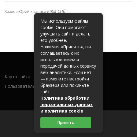
Ктм СПб
Хохлов Юрий
к записи
Мы используем файлы
cookie. Они помогают
улучшать сайт и делать
его удобнее.
Нажимая «Принять», вы
соглашаетесь с их
использованием и
передачей данных сервису
веб-аналитики. Если нет
Карта сайта
— измените настройки
браузера или покиньте
Пользовательское соглашение
сайт.
Политика обработки
персональных данных
и политика cookie
Принять
2026 (c) metallobaza31.ru