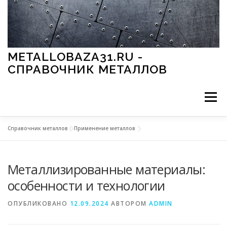
Перейти к содержимому
METALLOBAZA31.RU -
СПРАВОЧНИК МЕТАЛЛОВ
Меню
Справочник металлов
»
Применение металлов
В ПРОМЫШЛЕННОСТИ
В СТРОИТЕЛЬСТВЕ
Металлизированные материалы:
МЕТАЛЛЫ И ОКРУЖАЮЩАЯ СРЕДА
особенности и технологии
ОПУБЛИКОВАНО
12.09.2024
АВТОРОМ
ADMIN
ПРИМЕНЕНИЕ МЕТАЛЛОВ