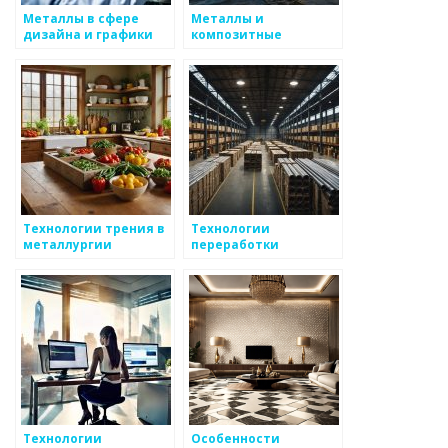
Металлы в сфере
Металлы и
дизайна и графики
композитные
материалы:
особенности
взаимодействия
Технологии трения в
Технологии
металлургии
переработки
металлов
Технологии
Особенности