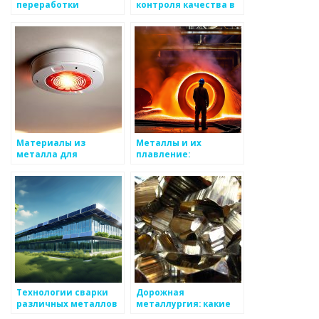
переработки
контроля качества в
металлов: от руды до
металлургии
готового продукта
Материалы из
Металлы и их
металла для
плавление:
интерьера
особенности
процесса
Технологии сварки
Дорожная
различных металлов
металлургия: какие
материалы