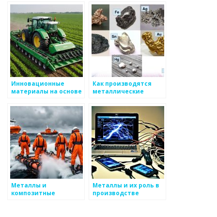
используют
Инновационные
Как производятся
материалы на основе
металлические
металла
автозапчасти
Металлы и
Металлы и их роль в
композитные
производстве
материалы
упаковки