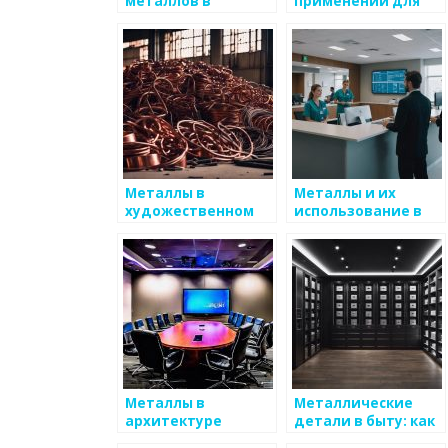
металлов в
применении для
декорировании
создания
интерьеров
мебельной
фурнитуры
Металлы в
Металлы и их
художественном
использование в
металлопрокате
современном
дизайне
интерьеров
Металлы в
Металлические
архитектуре
детали в быту: как
выбрать