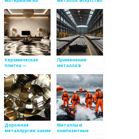
материалы на
металла: искусство
основе металла
и
функциональность
Керамическая
Применение
плитка —
металла в
роскошное
строительных
решение для
модулях
интерьера вашего
дома
Дорожная
Металлы и
металлургия: какие
композитные
материалы
материалы