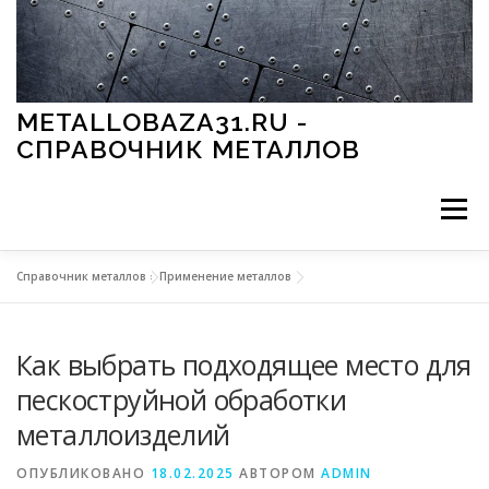
Перейти к содержимому
METALLOBAZA31.RU -
СПРАВОЧНИК МЕТАЛЛОВ
Меню
Справочник металлов
»
Применение металлов
В ПРОМЫШЛЕННОСТИ
В СТРОИТЕЛЬСТВЕ
Как выбрать подходящее место для
МЕТАЛЛЫ И ОКРУЖАЮЩАЯ СРЕДА
пескоструйной обработки
металлоизделий
ПРИМЕНЕНИЕ МЕТАЛЛОВ
ОПУБЛИКОВАНО
18.02.2025
АВТОРОМ
ADMIN