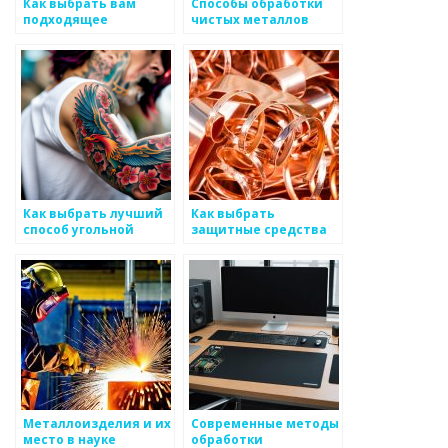
Как выбрать вам
Способы обработки
подходящее
чистых металлов
металлическое
изделие?
Как выбрать лучший
Как выбрать
способ угольной
защитные средства
детали для
при работе с
металлоизделий
металлоизделиями
Металлоизделия и их
Современные методы
место в науке
обработки