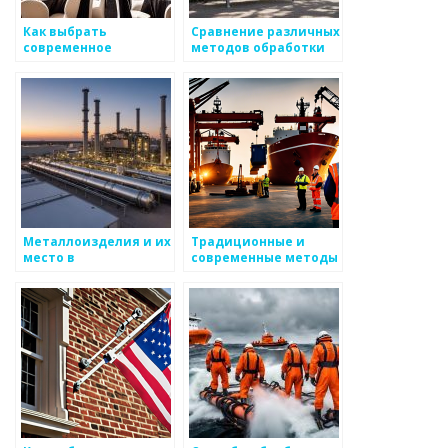
Как выбрать
Сравнение различных
современное
методов обработки
оборудование для
металлов
обработки металлов
Металлоизделия и их
Традиционные и
место в
современные методы
ставропольской
обработки
культуре