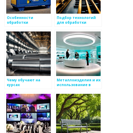
Особенности
Подбор технологий
обработки
для обработки
металлоизделий
крупных
металлоизделий
Чему обучают на
Металлоизделия и их
курсах
использование в
металлообработки?
охране труда