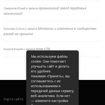
Арамильский завод передовых
Смирнов Юлий
к записи
технологий
Металлы и изменения в сообществе:
Хохлова Олеся
к записи
взгляд на прошлое
Ктм СПб
Хохлов Юрий
к записи
Мы используем файлы
cookie. Они помогают
улучшать сайт и делать
его удобнее.
Нажимая «Принять», вы
соглашаетесь с их
использованием и
передачей данных сервису
веб-аналитики. Если нет
Карта сайта
— измените настройки