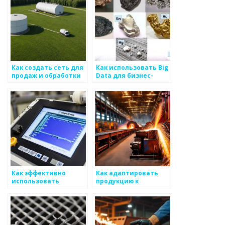
Как создать сеть для
Как использовать Big
продаж и обработки
Data для бизнес-
запросов по
успеха в
металлическим
производстве
изделиям
металлоизделий
Как эффективно
Как адаптировать
использовать
продукцию к
маркетинговые связи
потребностям
для развития
заказчиков в сфере
бизнеса в сфере
металлоизделий
металоизделий