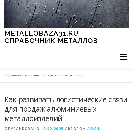
Перейти к содержимому
METALLOBAZA31.RU -
СПРАВОЧНИК МЕТАЛЛОВ
Меню
Справочник металлов
»
Применение металлов
В ПРОМЫШЛЕННОСТИ
В СТРОИТЕЛЬСТВЕ
Как развивать логистические связи
МЕТАЛЛЫ И ОКРУЖАЮЩАЯ СРЕДА
для продаж алюминиевых
металлоизделий
ПРИМЕНЕНИЕ МЕТАЛЛОВ
ОПУБЛИКОВАНО
18.02.2025
АВТОРОМ
ADMIN