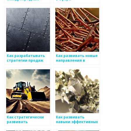
связи между
металлоизделий
производителями по
металоизделиям
Как разрабатывать
Как развивать новые
стратегии продаж
направления в
для металлоизделий
производстве
металлоизделий
Как стратегически
Как развивать
развивать
навыки эффективных
инновации в
поставок для бизнеса