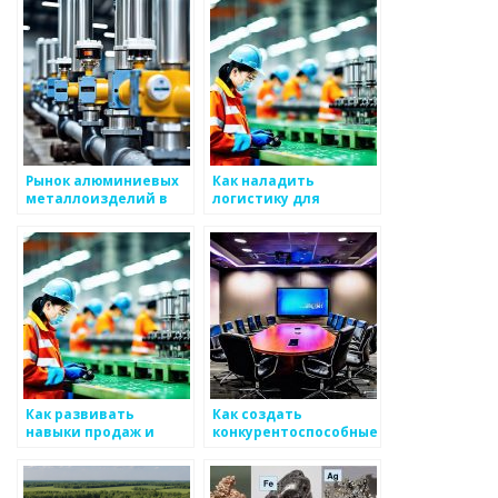
производстве
по металлоизделиям
металоизделий
Рынок алюминиевых
Как наладить
металлоизделий в
логистику для
России
успешной
реализации
металлоизделий
Как развивать
Как создать
навыки продаж и
конкурентоспособные
переговоров для
условия для рынка
работы с
металлоизделий
металоизделиями