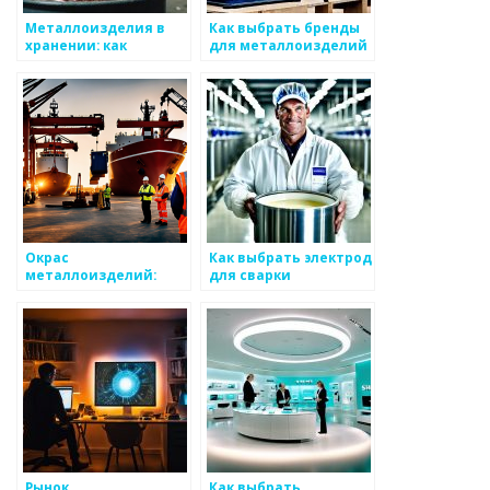
Металлоизделия в
Как выбрать бренды
хранении: как
для металлоизделий
выбрать контейнеры
Окрас
Как выбрать электрод
металлоизделий:
для сварки
лучшие решения
металлоизделий
Рынок
Как выбрать