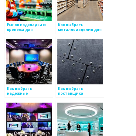
Рынок подкладки и
Как выбрать
крепежа для
металлоизделия для
металлоизделий
водоснабжения
Как выбрать
Как выбрать
надежные
поставщика
соединения для
металлоизделий
металлоизделий