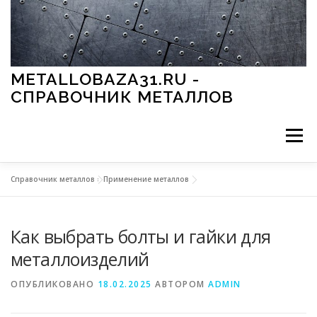
Перейти к содержимому
METALLOBAZA31.RU -
СПРАВОЧНИК МЕТАЛЛОВ
Меню
Справочник металлов
»
Применение металлов
В ПРОМЫШЛЕННОСТИ
В СТРОИТЕЛЬСТВЕ
Как выбрать болты и гайки для
МЕТАЛЛЫ И ОКРУЖАЮЩАЯ СРЕДА
металлоизделий
ОПУБЛИКОВАНО
18.02.2025
АВТОРОМ
ADMIN
ПРИМЕНЕНИЕ МЕТАЛЛОВ