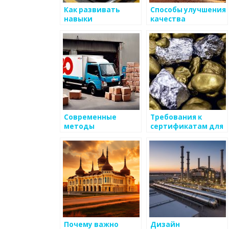
Как развивать
Способы улучшения
навыки
качества
программирования
металлоизделий
для улучшения
качества в
производстве
металоизделий
Современные
Требования к
методы
сертификатам для
диагностики
металлических
металлических
изделий
изделий
Почему важно
Дизайн