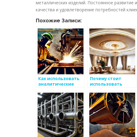
металлических изделий. Постоянное развитие 
качества и удовлетворение потребностей клие
Похожие Записи:
Как использовать
Почему стоит
аналитические
использовать
методы для
инновации в
повышения
производственном
качества
процессе
металлических
изделий