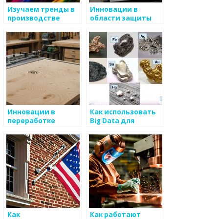
Изучаем тренды в
Инновации в
производстве
области защиты
металлических
металлических
изделий
конструкций
Инновации в
Как использовать
переработке
Big Data для
вторичных
бизнес-успеха в
металлов
производстве
металлоизделий
Как
Как работают