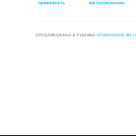
привлекать
металлических
клиентов к вашему
изделий: от идеи
бизнесу по
до реализации
производству
металлических
изделий
ОПУБЛИКОВАНО В РУБРИКЕ
ПРИМЕНЕНИЕ МЕТ