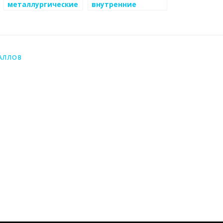
металлургические
внутренние
компании
системы защиты
внедряют
металлов
инновации
АЛЛОВ