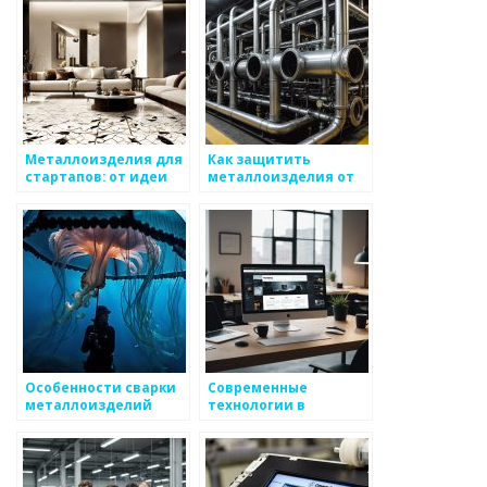
Металлоизделия для
Как защитить
стартапов: от идеи
металлоизделия от
до реализации
механических
повреждений
Особенности сварки
Современные
металлоизделий
технологии в
производстве
металлоизделий