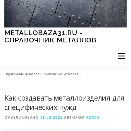
Перейти к содержимому
METALLOBAZA31.RU -
СПРАВОЧНИК МЕТАЛЛОВ
Меню
Справочник металлов
»
Применение металлов
В ПРОМЫШЛЕННОСТИ
В СТРОИТЕЛЬСТВЕ
Как создавать металлоизделия для
МЕТАЛЛЫ И ОКРУЖАЮЩАЯ СРЕДА
специфических нужд
ОПУБЛИКОВАНО
18.02.2025
АВТОРОМ
ADMIN
ПРИМЕНЕНИЕ МЕТАЛЛОВ