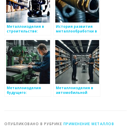
Металлоизделия в
История развития
строительстве:
металлообработки в
советы по выбору
России
Металлоизделия
Металлоизделия в
будущего:
автомобильной
футуристические
промышленности: от
концепции
концепции до
реализации
ОПУБЛИКОВАНО В РУБРИКЕ
ПРИМЕНЕНИЕ МЕТАЛЛОВ