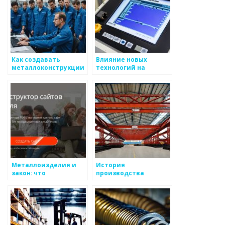
Как создавать
Влияние новых
металлоконструкции
технологий на
для весенних
производство
проектов
металлоизделий
Металлоизделия и
История
закон: что
производства
необходимо учесть
металлоизделий