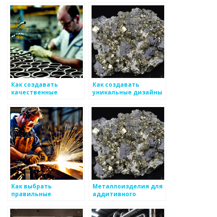
Как создавать
Как создавать
качественные
уникальные дизайны
прототипы
металлических
металлоизделий
изделий
Как выбрать
Металлоизделия для
правильные
аддитивного
технологии для
производства
производства
металлоизделий