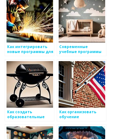
студентов в области
металлоизделиям
металлоизделий
Как интегрировать
Современные
новые программы для
учебные программы
обучения
по металлургии
сотрудников в
области
металоизделий
Как создать
Как организовать
образовательные
обучение
программы по работе
специалистов,
с металоизделиями
работающих с
инновациями в сфере
металоизделий