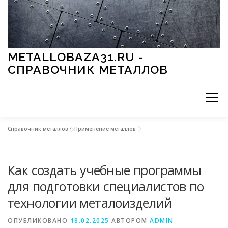
Перейти к содержимому
METALLOBAZA31.RU -
СПРАВОЧНИК МЕТАЛЛОВ
Меню
Справочник металлов
»
Применение металлов
В ПРОМЫШЛЕННОСТИ
В СТРОИТЕЛЬСТВЕ
Как создать учебные программы
МЕТАЛЛЫ И ОКРУЖАЮЩАЯ СРЕДА
для подготовки специалистов по
технологии металоизделий
ПРИМЕНЕНИЕ МЕТАЛЛОВ
ОПУБЛИКОВАНО
18.02.2025
АВТОРОМ
ADMIN