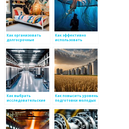
Как организовать
Как эффективно
долгосрочные
использовать
программы для
обучающие
содействия
программы в
организации
практике рынка
молодежи в сфере
металоизделий
металоизделий
Как выбрать
Как повысить уровень
исследовательские
подготовки молодых
программы для
специалистов в
улучшения аспектов
металлургии
металоизделий