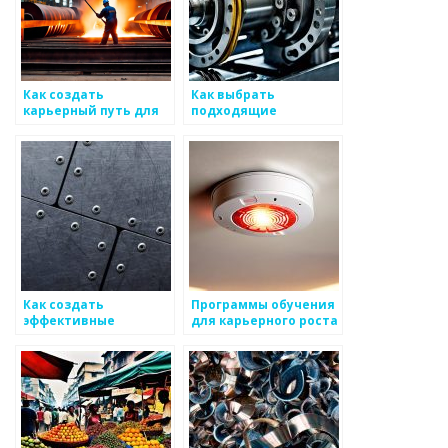
Как создать
Как выбрать
карьерный путь для
подходящие
специалистов по
программы обучения
металоизделиям
для предметов и
предварительных
практик
Как создать
Программы обучения
эффективные
для карьерного роста
программы
в сфере
лояльности для
металоизделий
клиентов
металоизделий