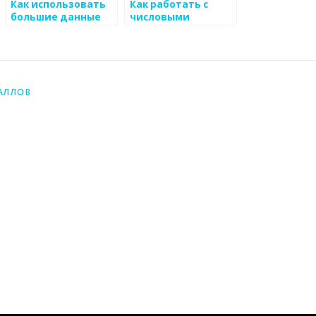
Как использовать
Как работать с
большие данные
числовыми
для анализа частей
данными для
производственного
анализа рынка
процесса
металоизделий
металоизделий
АЛЛОВ