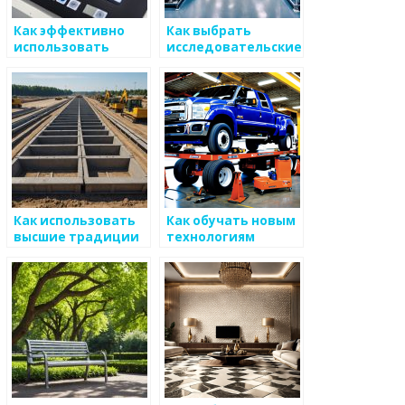
Как эффективно
Как выбрать
использовать
исследовательские
маркетинговые
программы для
связи для развития
улучшения
бизнеса в сфере
аспектов
металоизделий
металоизделий
Как использовать
Как обучать новым
высшие традиции
технологиям
для построения
мебельные
команды
производители и
аппаратов
металлоизделия
металоизделий