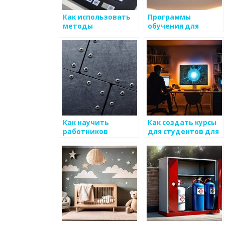
Как использовать
Программы
методы
обучения для
цифровизации для
карьерного роста в
процветания рынка
сфере
металоизделий
металоизделий
Как научить
Как создать курсы
работников
для студентов для
использовать
повышения
интуицию для
интереса к
улучшения продаж
производству
металоизделий
металоизделий