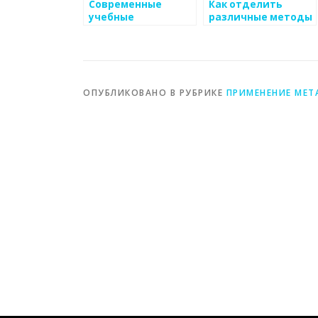
Современные
Как отделить
учебные
различные методы
программы по
рынка для
металлургии
повышения сборов
в сфере
металоизделий
ОПУБЛИКОВАНО В РУБРИКЕ
ПРИМЕНЕНИЕ МЕТ