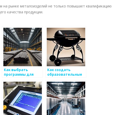
м на рынке металоизделий не только повышает квалификацию
его качества продукции.
Как выбрать
Как создать
программы для
образовательные
улучшения работы
программы по
в рамках
работе с
металлоизделий
металоизделиями