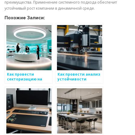
преимущества. Применение системного подхода обеспечит
устойчивый рост компании в динамичной среде.
Похожие Записи:
Как провести
Как провести анализ
секторизацию на
устойчивости
рынке
процессов на рынке
металоизделий для
металоизделий
дальнейшего
анализа