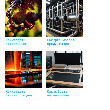
сторон на рынке
продукции на рынке
металоизделий
металоизделий
Как создать
Как организовать
правильные
продукты для
предложения цен для
быстрой разработки
рынка
в рынке
металоизделий
металоизделий
Как создать
Как выбрать
отчетность для
оптимальную
реализаций
политику для
продукции на основе
снабжения клиентов
металоизделий
по металоизделиям