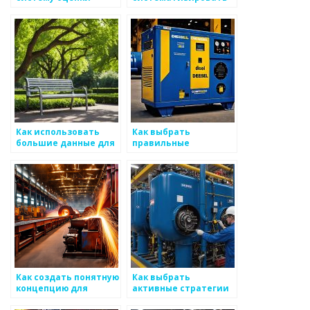
производительности
маркетинговые
на основе
данные для
использования
металоизделий
металоизделий
Как использовать
Как выбрать
большие данные для
правильные
анализа частей
инструменты для
производственного
анализа рынка
процесса
металоизделий
металоизделий
Как создать понятную
Как выбрать
концепцию для
активные стратегии
удовлетворения всех
для поддержания