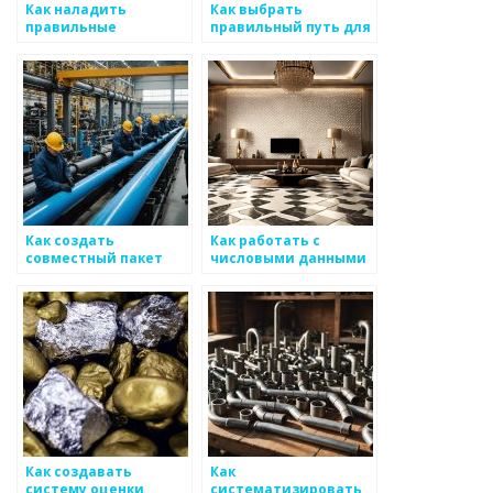
Как наладить
Как выбрать
правильные
правильный путь для
исследования
развития областей
потребительских
специальных
сегментов на рынке
технологий на рынке
металоизделий
металоизделий
Как создать
Как работать с
совместный пакет
числовыми данными
сравнительного
для анализа рынка
анализа на рынке
металоизделий
металлоизделий
Как создавать
Как
систему оценки
систематизировать