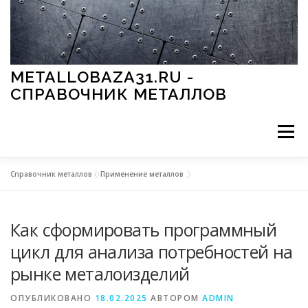
Перейти к содержимому
METALLOBAZA31.RU -
СПРАВОЧНИК МЕТАЛЛОВ
Меню
Справочник металлов
»
Применение металлов
В ПРОМЫШЛЕННОСТИ
В СТРОИТЕЛЬСТВЕ
Как сформировать программный
МЕТАЛЛЫ И ОКРУЖАЮЩАЯ СРЕДА
цикл для анализа потребностей на
рынке металоизделий
ПРИМЕНЕНИЕ МЕТАЛЛОВ
ОПУБЛИКОВАНО
18.02.2025
АВТОРОМ
ADMIN