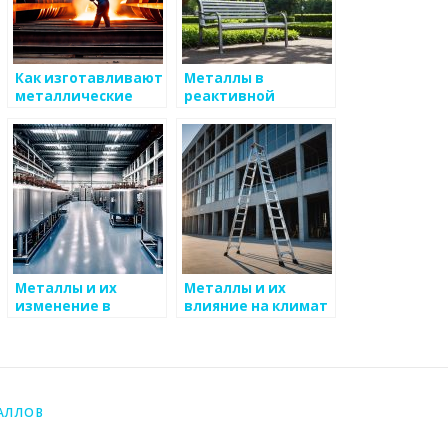
Как изготавливают
Металлы в
металлические
реактивной
трубы
инженерии
Металлы и их
Металлы и их
изменение в
влияние на климат
производственной
среде
АЛЛОВ