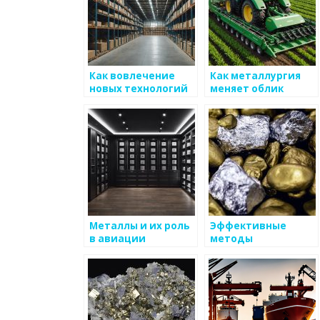
Как вовлечение
Как металлургия
новых технологий
меняет облик
меняет
современного
металлургию
общества
Металлы и их роль
Эффективные
в авиации
методы
утилизации
отработанных
металлических
материалов