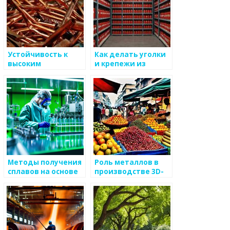
Устойчивость к
Как делать уголки
высоким
и крепежи из
температурам
металла
металлов
Методы получения
Роль металлов в
сплавов на основе
производстве 3D-
титана
принтеров