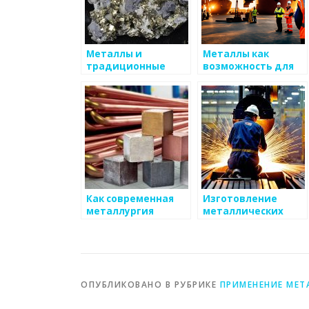
Металлы и
Металлы как
традиционные
возможность для
методы их
стартапов
обработки
Как современная
Изготовление
металлургия
металлических
влияет на
деталей для
индустрию моды
автомобилей
ОПУБЛИКОВАНО В РУБРИКЕ
ПРИМЕНЕНИЕ МЕТ