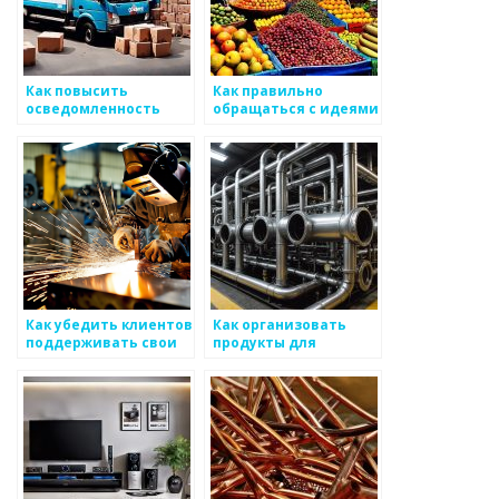
Как повысить
Как правильно
осведомленность
обращаться с идеями
клиентов о наличии и
новшеств от
качестве
клиентов,
металлических
работающих с
изделий
металоизделиями
Как убедить клиентов
Как организовать
поддерживать свои
продукты для
интересы в
быстрой разработки
производстве
в рынке
металоизделий
металоизделий