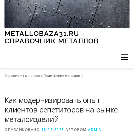
Перейти к содержимому
METALLOBAZA31.RU -
СПРАВОЧНИК МЕТАЛЛОВ
Меню
Справочник металлов
»
Применение металлов
В ПРОМЫШЛЕННОСТИ
В СТРОИТЕЛЬСТВЕ
Как модернизировать опыт
МЕТАЛЛЫ И ОКРУЖАЮЩАЯ СРЕДА
клиентов репетиторов на рынке
металоизделий
ПРИМЕНЕНИЕ МЕТАЛЛОВ
ОПУБЛИКОВАНО
18.02.2025
АВТОРОМ
ADMIN