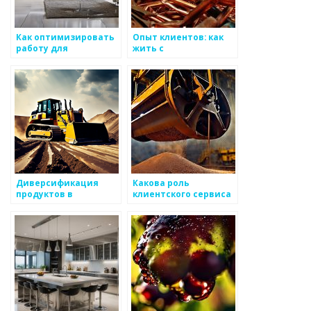
Как оптимизировать
Опыт клиентов: как
работу для
жить с
поддержки клиентов
металлоизделиями
с целью сохранения
лояльности
Диверсификация
Какова роль
продуктов в
клиентского сервиса
производстве как
в производстве и
средство
продвижении
комментации на
металоизделий
рынке
металоизделий