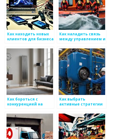
Как находить новых
Как наладить связь
клиентов для бизнеса
между управлением и
по производству
клиентами на рынке
металоизделий
металоизделий
Как бороться с
Как выбрать
конкуренцией на
активные стратегии
рынке
для поддержания
металоизделий
продукции на рынке
металоизделий