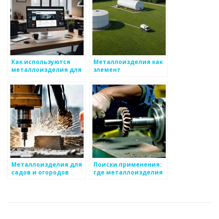
Как используются
Металлоизделия как
металлоизделия для
элемент
автоматизации
дизайнерского
процессов
украшения
Металлоизделия для
Поиски применения:
садов и огородов
где металлоизделия
могут изменить
рынок