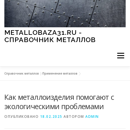
Перейти к содержимому
METALLOBAZA31.RU -
СПРАВОЧНИК МЕТАЛЛОВ
Меню
Справочник металлов
»
Применение металлов
В ПРОМЫШЛЕННОСТИ
В СТРОИТЕЛЬСТВЕ
Как металлоизделия помогают с
МЕТАЛЛЫ И ОКРУЖАЮЩАЯ СРЕДА
экологическими проблемами
ОПУБЛИКОВАНО
18.02.2025
АВТОРОМ
ADMIN
ПРИМЕНЕНИЕ МЕТАЛЛОВ