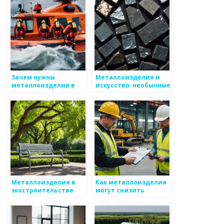
Зачем нужны
Металлоизделия и
металлоизделия в
искусство: необычные
строительстве
примеры
Металлоизделия в
Как металлоизделия
экостроительстве
могут снизить
нагрузку на структуру
здания