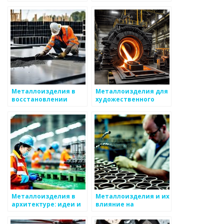
энергии
охране труда
Металлоизделия в
Металлоизделия для
восстановлении
художественного
исторических
оформления
объектов
Металлоизделия в
Металлоизделия и их
архитектуре: идеи и
влияние на
примеры
безопасность наших
домов