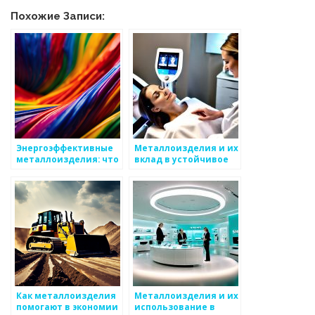
Похожие Записи:
Энергоэффективные
Металлоизделия и их
металлоизделия: что
вклад в устойчивое
это такое?
развитие
Как металлоизделия
Металлоизделия и их
помогают в экономии
использование в