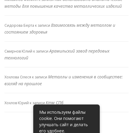
методы для повышения качества металлических изделий
Взаимосвязь между металлом и
Сидорова Берта
к записи
состоянием здоровья
Арамильский завод передовых
Смирнов Юлий
к записи
технологий
Металлы и изменения в сообществе:
Хохлова Олеся
к записи
взгляд на прошлое
Ктм СПб
Хохлов Юрий
к записи
Мы используем файлы
cookie. Они помогают
улучшать сайт и делать
его удобнее.