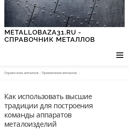
Перейти к содержимому
METALLOBAZA31.RU -
СПРАВОЧНИК МЕТАЛЛОВ
Меню
Справочник металлов
»
Применение металлов
В ПРОМЫШЛЕННОСТИ
В СТРОИТЕЛЬСТВЕ
Как использовать высшие
МЕТАЛЛЫ И ОКРУЖАЮЩАЯ СРЕДА
традиции для построения
команды аппаратов
ПРИМЕНЕНИЕ МЕТАЛЛОВ
металоизделий