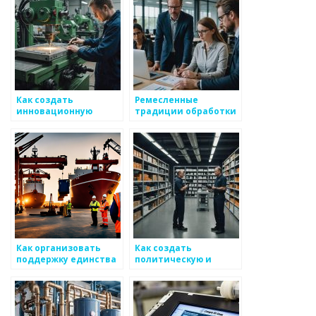
металоизделий
Как создать
Ремесленные
инновационную
традиции обработки
команду для
металлов
металлоизделий
Как организовать
Как создать
поддержку единства
политическую и
интересов среди
деловую связь для
команд по
формирования
производству
отрасли
металоизделий
металоизделий