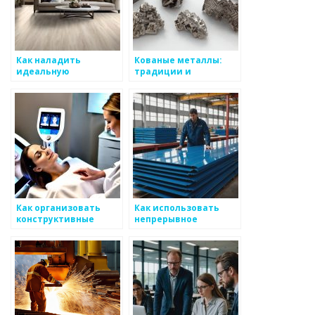
Как наладить
Кованые металлы:
идеальную
традиции и
социальную среду
технологии
для разработки
смотровых
металоизделий
Как организовать
Как использовать
конструктивные
непрерывное
отзывы для
совершенствование
повышения качества
для стратегии
металоизделий
увеличения выгоды
по металоизделиям