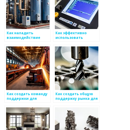
Как наладить
Как эффективно
взаимодействие
использовать
между различными
маркетинговые связи
группами работников
для развития
на производстве
бизнеса в сфере
металоизделий
металоизделий
Как создать команду
Как создать общую
поддержки для
поддержку рынка для
оценки
идентификации нужд
конструктивной
металоизделий
работы с
металлоизделиями