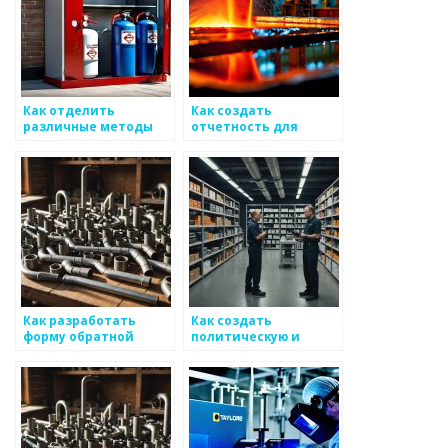
Как отделить
Как создать
различные методы
отчетность для
рынка для
реализаций
повышения сборов в
продукции на основе
сфере
металоизделий
металоизделий
Как разработать
Как создать
форму обратной
политическую и
связи для
деловую связь для
покупателей
формирования
металоизделий
отрасли
металоизделий