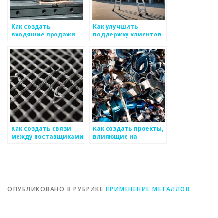
Как создать
Как улучшить
входящие продажи
поддержку клиентов
для металоизделий
в бизнесе по
металоизделиям
Как создать связи
Как создать проекты,
между поставщиками
влияющие на
и производителями
общество в сфере
металоизделий
металоизделий
ОПУБЛИКОВАНО В РУБРИКЕ
ПРИМЕНЕНИЕ МЕТАЛЛОВ