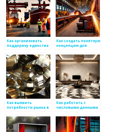
Как организовать
Как создать понятную
поддержку единства
концепцию для
интересов среди
удовлетворения всех
команд по
сторон на рынке
производству
металоизделий
металоизделий
Как выявить
Как работать с
потребности рынка в
числовыми данными
металлоизделиях
для анализа рынка
металоизделий