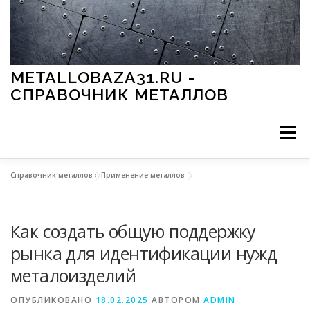
Перейти к содержимому
METALLOBAZA31.RU -
СПРАВОЧНИК МЕТАЛЛОВ
Меню
Справочник металлов
»
Применение металлов
В ПРОМЫШЛЕННОСТИ
В СТРОИТЕЛЬСТВЕ
Как создать общую поддержку
МЕТАЛЛЫ И ОКРУЖАЮЩАЯ СРЕДА
рынка для идентификации нужд
металоизделий
ПРИМЕНЕНИЕ МЕТАЛЛОВ
ОПУБЛИКОВАНО
18.02.2025
АВТОРОМ
ADMIN