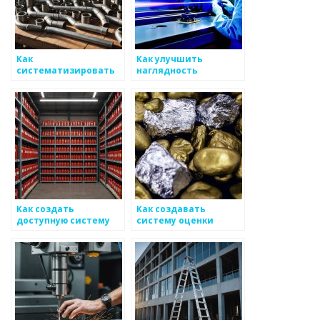
Как
Как улучшить
систематизировать
наглядность
маркетинговые
качества и
данные для
характеристики для
металоизделий
уровня поддержки
металоизделий
Как создать
Как создавать
доступную систему
систему оценки
для проверки
производительности
качества
на основе
металлоизделий
использования
металоизделий