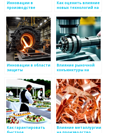
Инновации в
Как оценить влияние
производстве
новых технологий на
металлоизделий
рынок
металоизделий
Инновации в области
Влияние рыночной
защиты
конъюнктуры на
металлических
производство
конструкций
металлоизделий
Как гарантировать
Влияние металлургии
быстрое
на производство