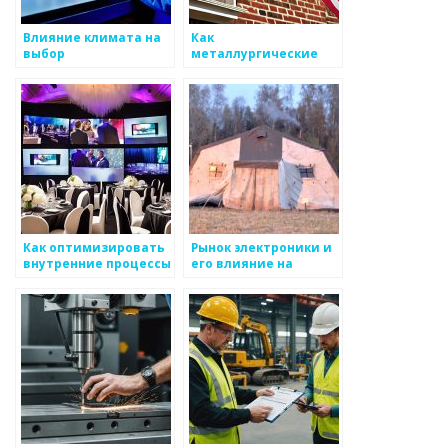
Влияние климата на
Как
выбор
металлургические
металлоизделий
компании внедряют
инновации
Как оптимизировать
Рынок электроники и
внутренние процессы
его влияние на
при создании
производство
продукции в
металоизделий
металоизделиях