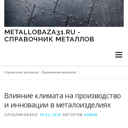
Перейти к содержимому
METALLOBAZA31.RU -
СПРАВОЧНИК МЕТАЛЛОВ
Меню
Справочник металлов
»
Применение металлов
В ПРОМЫШЛЕННОСТИ
В СТРОИТЕЛЬСТВЕ
Влияние климата на производство
МЕТАЛЛЫ И ОКРУЖАЮЩАЯ СРЕДА
и инновации в металоизделиях
ОПУБЛИКОВАНО
18.02.2025
АВТОРОМ
ADMIN
ПРИМЕНЕНИЕ МЕТАЛЛОВ