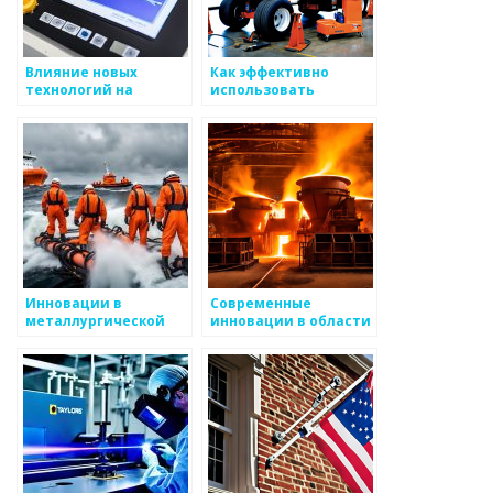
Влияние новых
Как эффективно
технологий на
использовать
производство
функциональные
металлоизделий
подходы при
планировании
производительности
в металоизделиях
Инновации в
Современные
металлургической
инновации в области
технологии
атомных металлов