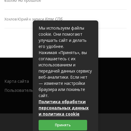
взгляд на прошлое
Ктм СПб
Хохлов Юрий
к записи
Мы используем файлы
cookie. Они помогают
улучшать сайт и делать
его удобнее.
Нажимая «Принять», вы
соглашаетесь с их
использованием и
передачей данных сервису
веб-аналитики. Если нет
Карта сайта
— измените настройки
браузера или покиньте
Пользовательское соглашение
сайт.
Политика обработки
персональных данных
и политика cookie
Принять
2026 (c) metallobaza31.ru