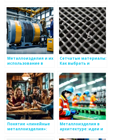
интерьеров
интерьера
Металлоизделия и их
Сетчатые материалы:
использование в
Как выбрать и
моде
использовать
нержавеющую сетку
Понятие «линейные
Металлоизделия в
металлоизделия»:
архитектуре: идеи и
что это такое?
примеры