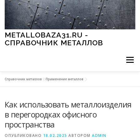
Перейти к содержимому
METALLOBAZA31.RU -
СПРАВОЧНИК МЕТАЛЛОВ
Меню
Справочник металлов
»
Применение металлов
В ПРОМЫШЛЕННОСТИ
В СТРОИТЕЛЬСТВЕ
Как использовать металлоизделия
МЕТАЛЛЫ И ОКРУЖАЮЩАЯ СРЕДА
в перегородках офисного
пространства
ПРИМЕНЕНИЕ МЕТАЛЛОВ
ОПУБЛИКОВАНО
18.02.2025
АВТОРОМ
ADMIN