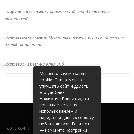
Арамильский завод передовых
Смирнов Юлий
к записи
технологий
Металлы и изменения в сообществе:
Хохлова Олеся
к записи
взгляд на прошлое
Ктм СПб
Хохлов Юрий
к записи
Мы используем файлы
cookie. Они помогают
улучшать сайт и делать
его удобнее.
Нажимая «Принять», вы
соглашаетесь с их
использованием и
передачей данных сервису
веб-аналитики. Если нет
Карта сайта
— измените настройки