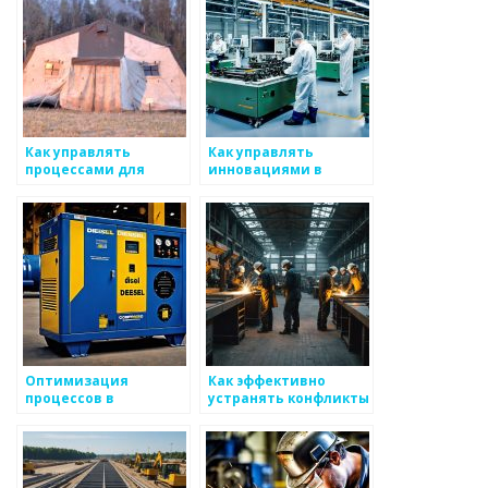
Как управлять
Как управлять
процессами для
инновациями в
оптимизации
производстве
производительности
металлических
изделий
Оптимизация
Как эффективно
процессов в
устранять конфликты
металлургии
среди работников в
сфере
металлоизделий