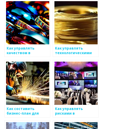
занимающейся
производством
металлических
изделий
Как управлять
Как управлять
качеством в
технологическими
производстве
процессами в
металлоизделий
металлургии
Как составить
Как управлять
бизнес-план для
рисками в
металлургической
производстве
компании
металлоизделий