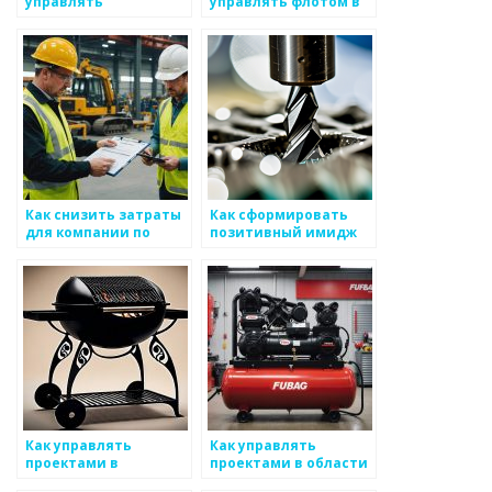
управлять
управлять флотом в
оборотными
компании,
средствами в
производящей
бизнесе по
металлоизделия
металлоизделиям
Как снизить затраты
Как сформировать
для компании по
позитивный имидж
металоизделиям
компании,
работающей в сфере
металлоизделий
Как управлять
Как управлять
проектами в
проектами в области
компании,
металлургии