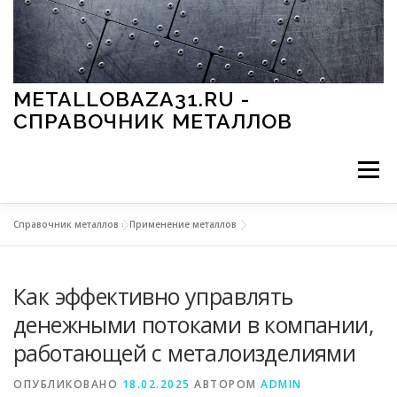
Перейти к содержимому
METALLOBAZA31.RU -
СПРАВОЧНИК МЕТАЛЛОВ
Меню
Справочник металлов
»
Применение металлов
В ПРОМЫШЛЕННОСТИ
В СТРОИТЕЛЬСТВЕ
Как эффективно управлять
МЕТАЛЛЫ И ОКРУЖАЮЩАЯ СРЕДА
денежными потоками в компании,
работающей с металоизделиями
ПРИМЕНЕНИЕ МЕТАЛЛОВ
ОПУБЛИКОВАНО
18.02.2025
АВТОРОМ
ADMIN