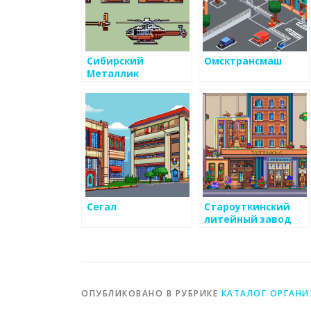
Сибирский
Омсктрансмаш
Металлик
Сегал
Староуткинский
литейный завод
ОПУБЛИКОВАНО В РУБРИКЕ
КАТАЛОГ ОРГАН