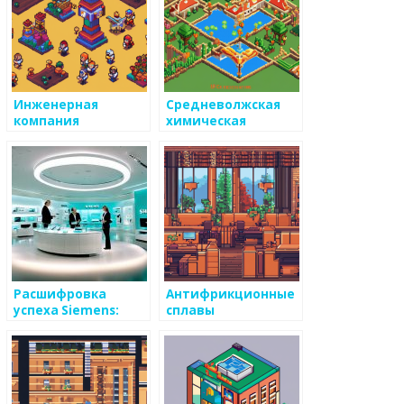
Инженерная
Средневолжская
компания
химическая
компания
Расшифровка
Антифрикционные
успеха Siemens:
сплавы
почему великая
компания стала
официальным
магазином