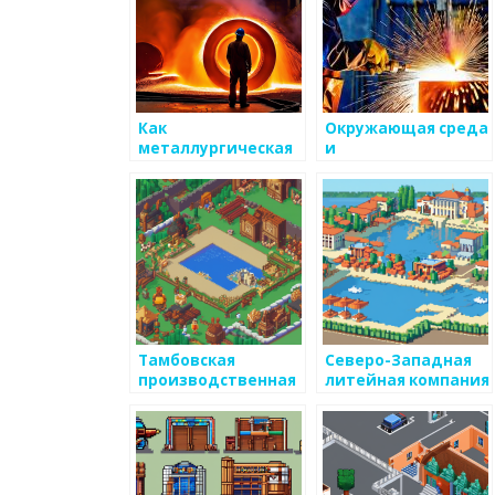
Как
Окружающая среда
металлургическая
и
компания может
металлургическая
иметь хорошую
промышленность
репутацию
Тамбовская
Северо-Западная
производственная
литейная компания
компания