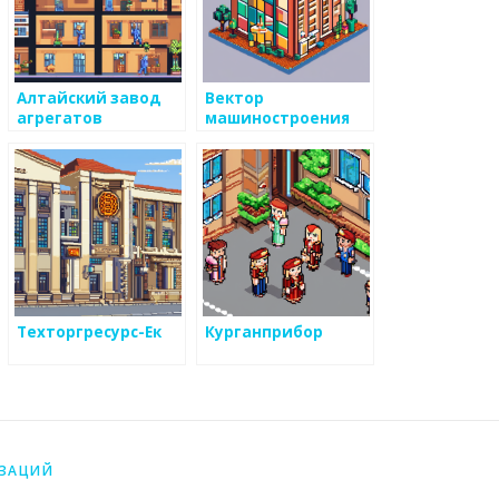
Алтайский завод
Вектор
агрегатов
машиностроения
Техторгресурс-Ек
Курганприбор
ИЗАЦИЙ