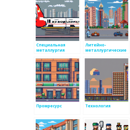
Специальная
Литейно-
металлургия
металлургические
технологии
Промресурс
Технология