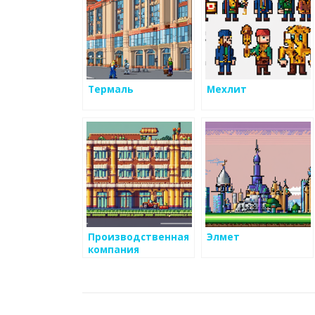
Термаль
Мехлит
Производственная
Элмет
компания