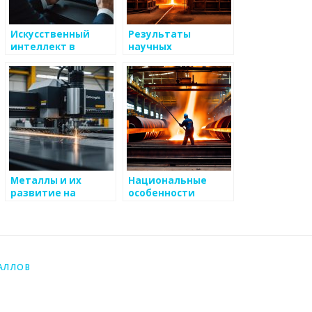
Искусственный
Результаты
интеллект в
научных
металлургии:
исследований в
новые
металлургии
возможности
Металлы и их
Национальные
развитие на
особенности
восточных рынках
металлургии
АЛЛОВ