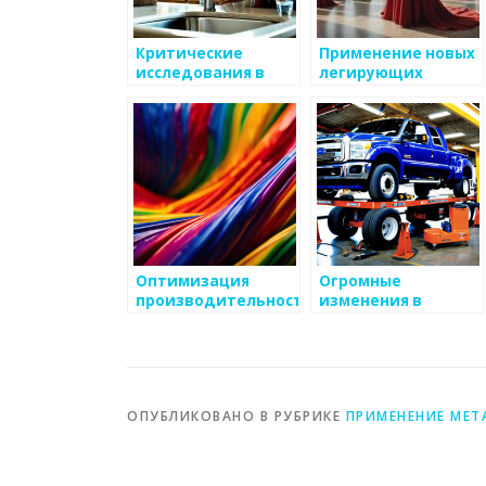
Критические
Применение новых
исследования в
легирующих
области
элементов в сталях
металлургии
Оптимизация
Огромные
производительности
изменения в
в металлургии
металлургии XXI
века
ОПУБЛИКОВАНО В РУБРИКЕ
ПРИМЕНЕНИЕ МЕТ