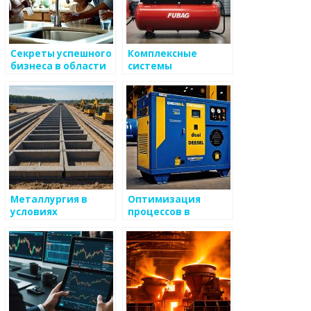
Секреты успешного
Комплексные
бизнеса в области
системы
металлургии
управления в
металлургии
Металлургия в
Оптимизация
условиях
процессов в
глобализации
металлургии