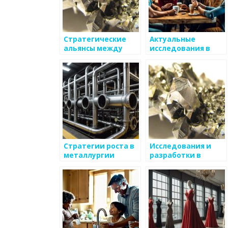
Стратегические
Актуальные
альянсы между
исследования в
металлургическими
области
компаниями
металлургии
Стратегии роста в
Исследования и
металлургии
разработки в
области
металлургии