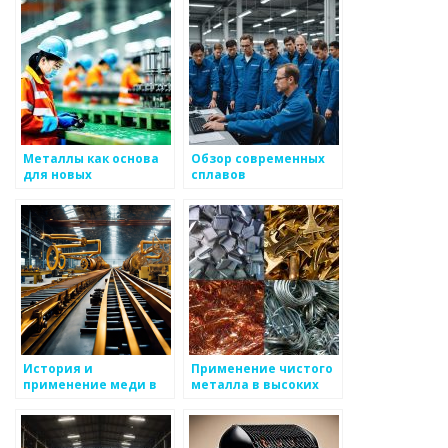
Металлы как основа
Обзор современных
для новых
сплавов
технологий
История и
Применение чистого
применение меди в
металла в высоких
древности
технологиях