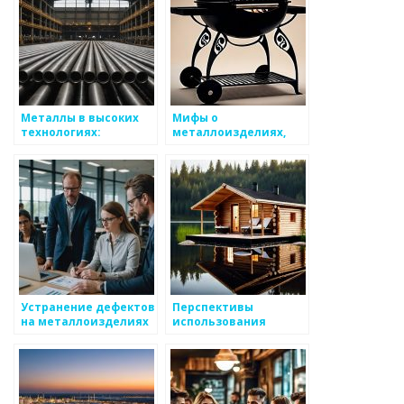
Металлы в высоких
Мифы о
технологиях:
металлоизделиях,
применение и
которые нужно
перспективы
развенчать
Устранение дефектов
Перспективы
на металлоизделиях
использования
титана в
промышленности