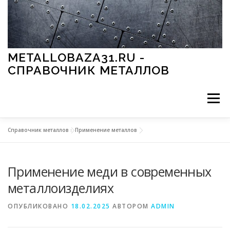
Перейти к содержимому
METALLOBAZA31.RU -
СПРАВОЧНИК МЕТАЛЛОВ
Меню
Справочник металлов
»
Применение металлов
В ПРОМЫШЛЕННОСТИ
В СТРОИТЕЛЬСТВЕ
Применение меди в современных
МЕТАЛЛЫ И ОКРУЖАЮЩАЯ СРЕДА
металлоизделиях
ОПУБЛИКОВАНО
18.02.2025
АВТОРОМ
ADMIN
ПРИМЕНЕНИЕ МЕТАЛЛОВ