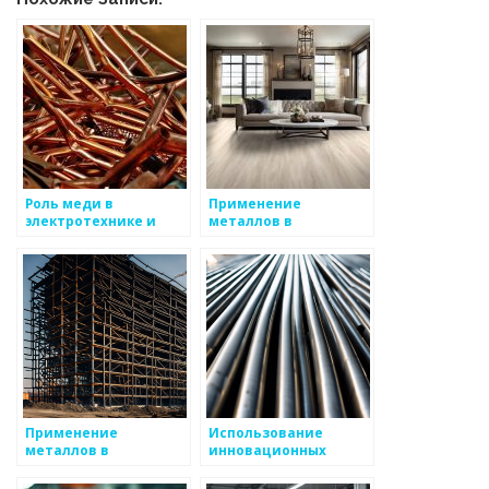
Роль меди в
Применение
электротехнике и
металлов в
телекоммуникациях
современных
лабораториях
Применение
Использование
металлов в
инновационных
современных
сплавов в
автоматах
металлоизделиях