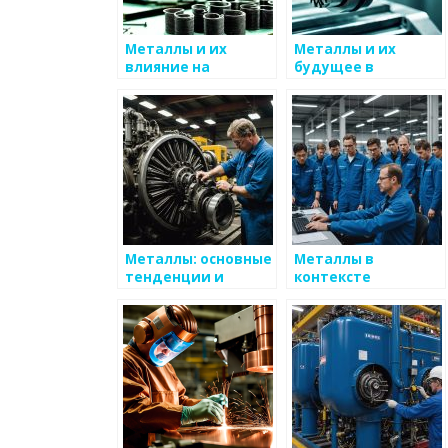
Металлы и их
Металлы и их
влияние на
будущее в
общественное
условиях
мнение
устойчивого
развития
Металлы: основные
Металлы в
тенденции и
контексте
перспективы
антивоенной
борьбы