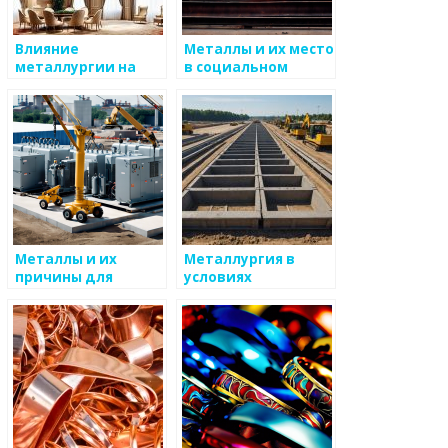
Влияние
Металлы и их место
металлургии на
в социальном
развитие региона
активизме
Металлы и их
Металлургия в
причины для
условиях
социального
глобализации
активизма