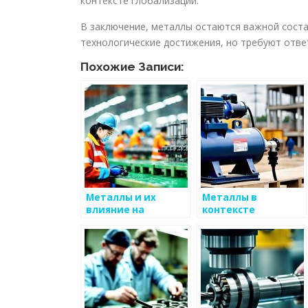
контексте глобализации.
В заключение, металлы остаются важной сост
технологические достижения, но требуют отве
Похожие Записи:
Металлы и их
Металлы в
влияние на
контексте
устойчивое
глобализации
потребление
ресурсов