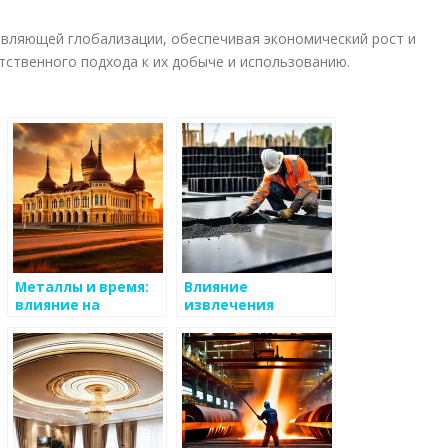
авляющей глобализации, обеспечивая экономический рост и
тственного подхода к их добыче и использованию.
Металлы и время:
Влияние
влияние на
извлечения
общество
металлов на
местные
экосистемы