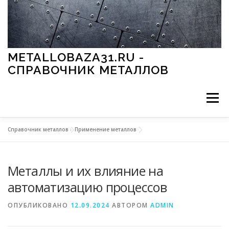
Перейти к содержимому
METALLOBAZA31.RU -
СПРАВОЧНИК МЕТАЛЛОВ
Меню
Справочник металлов
»
Применение металлов
В ПРОМЫШЛЕННОСТИ
В СТРОИТЕЛЬСТВЕ
Металлы и их влияние на
МЕТАЛЛЫ И ОКРУЖАЮЩАЯ СРЕДА
автоматизацию процессов
ОПУБЛИКОВАНО
12.09.2024
АВТОРОМ
ADMIN
ПРИМЕНЕНИЕ МЕТАЛЛОВ