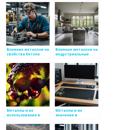
транспорта
Влияние металлов на
Влияние металлов на
свойства бетона
индустриальные
технологии
Металлы и их
Металлы и их
использование в
значение в
спорте
вычислительных
процессах