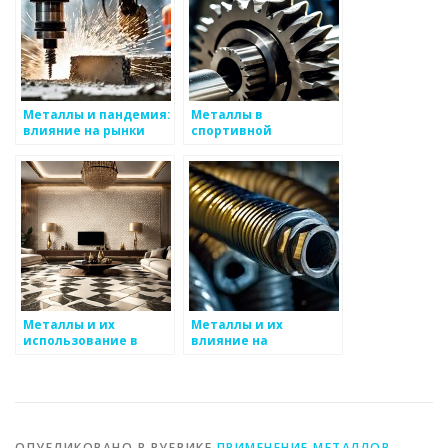
Металлы и пандемия:
Металлы в
влияние на рынки
спортивной
экипировке
Металлы и их
Металлы и их
использование в
влияние на
авиастроении
производственные
процессы
ОПУБЛИКОВАНО В РУБРИКЕ
ПРИМЕНЕНИЕ МЕТАЛЛОВ