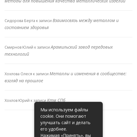
методы для повышения качества металлических изделий
Взаимосвязь между металлом и
Сидорова Берта
к записи
состоянием здоровья
Арамильский завод передовых
Смирнов Юлий
к записи
технологий
Металлы и изменения в сообществе:
Хохлова Олеся
к записи
взгляд на прошлое
Ктм СПб
Хохлов Юрий
к записи
Мы используем файлы
cookie. Они помогают
улучшать сайт и делать
его удобнее.
Нажимая «Принять», вы