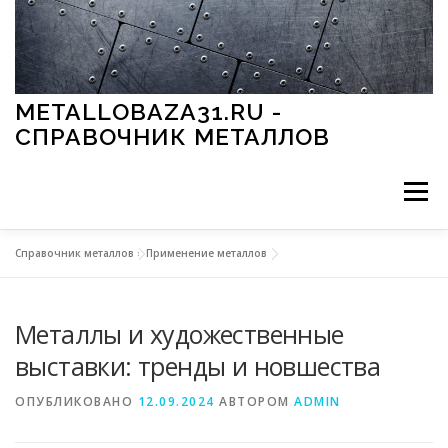
Перейти к содержимому
METALLOBAZA31.RU -
СПРАВОЧНИК МЕТАЛЛОВ
Меню
Справочник металлов
»
Применение металлов
В ПРОМЫШЛЕННОСТИ
В СТРОИТЕЛЬСТВЕ
Металлы и художественные
МЕТАЛЛЫ И ОКРУЖАЮЩАЯ СРЕДА
выставки: тренды и новшества
ОПУБЛИКОВАНО
12.09.2024
АВТОРОМ
ADMIN
ПРИМЕНЕНИЕ МЕТАЛЛОВ