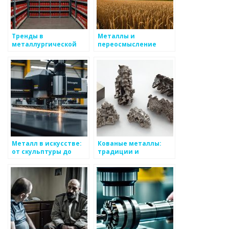
Тренды в
Металлы и
металлургической
переосмысление
промышленности
традиций
Металл в искусстве:
Кованые металлы:
от скульптуры до
традиции и
ювелирных изделий
технологии