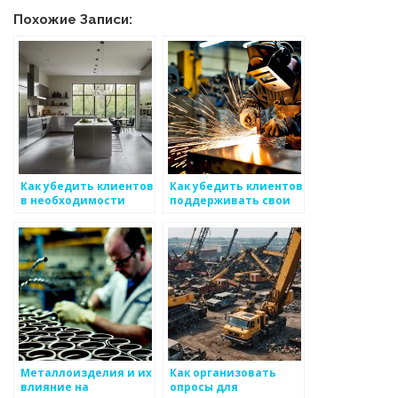
Похожие Записи:
Как убедить клиентов
Как убедить клиентов
в необходимости
поддерживать свои
использования
интересы в
металоизделий
производстве
металоизделий
Металлоизделия и их
Как организовать
влияние на
опросы для