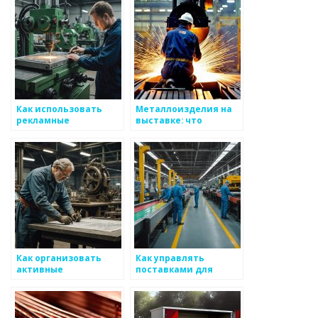
металоизделий
Как использовать
Металлоизделия на
рекламные
выставке: что
материалы для
показать и как
продвижения
металлоизделий
Как организовать
Как управлять
активные
поставками для
структурные фото
бизнеса по
для взаимодействия
производству
с клиентами по
металоизделий
металоизделиям