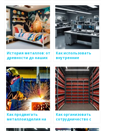
безопасность наших
получения обратной
домов
связи от клиентов
металоизделий
История металлов: от
Как использовать
древности до наших
внутренние
дней
коммуникации для
повышения степени
использования
металоизделий
Как продвигать
Как организовать
металлоизделия на
сотрудничество с
выставках и ярмарках
местными властями
для продвижения