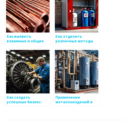
Как выявить
Как отделить
взаимные и общие
различные методы
интересы между
рынка для
партнерами в
повышения сборов в
области
сфере
металоизделий
металоизделий
Как создать
Применение
успешные бизнес-
металлоизделий в
планы для
образовании: от
миллениалов в
лекций до практики
популярном
производстве
металоизделий