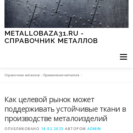
Перейти к содержимому
METALLOBAZA31.RU -
СПРАВОЧНИК МЕТАЛЛОВ
Меню
Справочник металлов
»
Применение металлов
В ПРОМЫШЛЕННОСТИ
В СТРОИТЕЛЬСТВЕ
Как целевой рынок может
МЕТАЛЛЫ И ОКРУЖАЮЩАЯ СРЕДА
поддерживать устойчивые ткани в
производстве металоизделий
ПРИМЕНЕНИЕ МЕТАЛЛОВ
ОПУБЛИКОВАНО
18.02.2025
АВТОРОМ
ADMIN