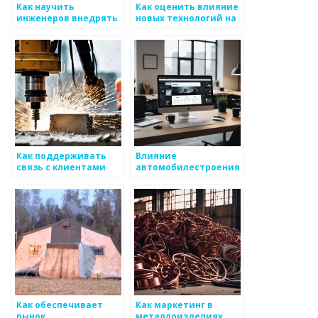
Как научить
Как оценить влияние
инженеров внедрять
новых технологий на
новые технологии в
рынок
производстве
металоизделий
металоизделий
Как поддерживать
Влияние
связь с клиентами
автомобилестроения
после продажи
на рынок
металоизделий
металлоизделий
Как обеспечивает
Как маркетинг в
рынок
металлоизделиях