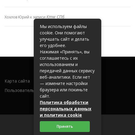
Ктм СПб
Хохлов Юрий
к записи
Мы используем файлы
cookie. Они помогают
улучшать сайт и делать
его удобнее.
Нажимая «Принять», вы
соглашаетесь с их
использованием и
передачей данных сервису
веб-аналитики. Если нет
Карта сайта
— измените настройки
браузера или покиньте
Пользовательское соглашение
сайт.
Политика обработки
персональных данных
и политика cookie
Принять
2026 (c) metallobaza31.ru