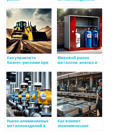
металлоизделий
может изменить
устойчивость
динамику бизнес-
стратегии
Как управлять
Мировой рынок
бизнес-рисками при
металлов: анализ и
производстве
прогноз
металоизделий
Рынок алюминиевых
Как влияют
металлоизделий в
экономические
России
кризисы на рынок