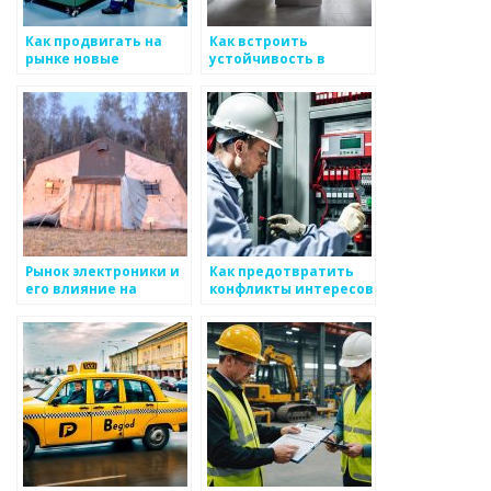
Как продвигать на
Как встроить
рынке новые
устойчивость в
разработки для
процесс
металоизделий
производства
металоизделий
Рынок электроники и
Как предотвратить
его влияние на
конфликты интересов
производство
в производстве
металоизделий
металоизделий