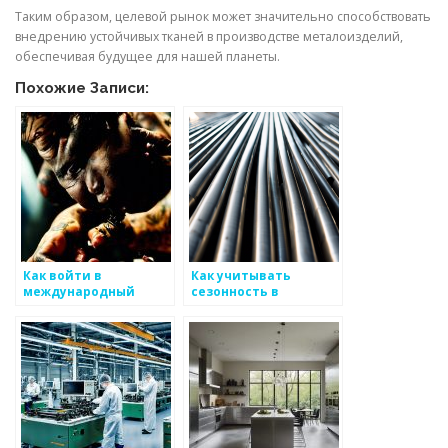
Таким образом, целевой рынок может значительно способствовать
внедрению устойчивых тканей в производстве металоизделий,
обеспечивая будущее для нашей планеты.
Похожие Записи:
Как войти в
Как учитывать
международный
сезонность в
рынок
производстве
металоизделий
металоизделий