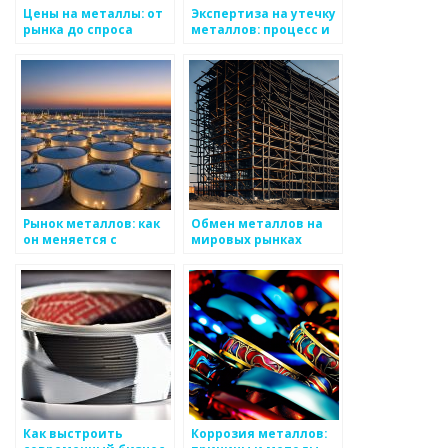
Цены на металлы: от
Экспертиза на утечку
рынка до спроса
металлов: процесс и
значимость
Рынок металлов: как
Обмен металлов на
он меняется с
мировых рынках
течением времени
Как выстроить
Коррозия металлов: