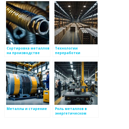
металлургии
Сортировка металлов
Технологии
на производстве
переработки
металлов
Металлы и старение
Роль металлов в
энергетическом
секторе