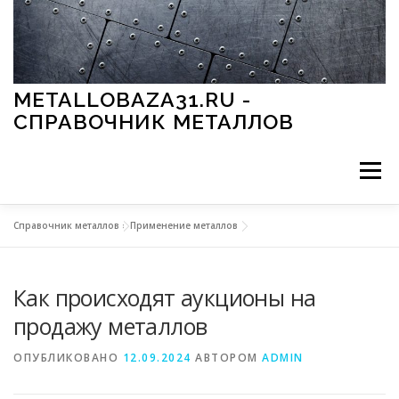
Перейти к содержимому
METALLOBAZA31.RU -
СПРАВОЧНИК МЕТАЛЛОВ
Меню
Справочник металлов
»
Применение металлов
В ПРОМЫШЛЕННОСТИ
В СТРОИТЕЛЬСТВЕ
Как происходят аукционы на
МЕТАЛЛЫ И ОКРУЖАЮЩАЯ СРЕДА
продажу металлов
ОПУБЛИКОВАНО
12.09.2024
АВТОРОМ
ADMIN
ПРИМЕНЕНИЕ МЕТАЛЛОВ