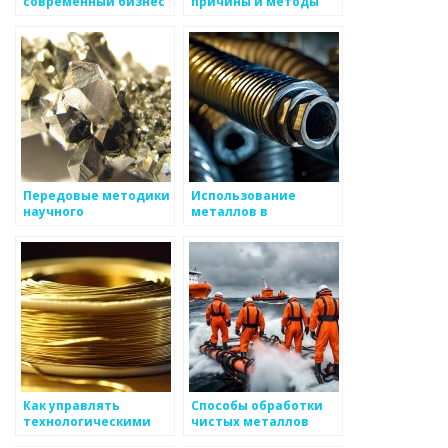
современный бизнес
причины и методы
в сфере metals
борьбы
Передовые методики
Использование
научного
металлов в
исследования
татуировках
металлов
Как управлять
Способы обработки
технологическими
чистых металлов
процессами в