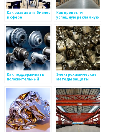
Как развивать бизнес
Как провести
в сфере
успешную рекламную
металлоизделий
кампанию для
металлургического
товара
Как поддерживать
Электрохимические
положительный
методы защиты
имидж для вашего
металлоизделий
бизнеса по
производству
отчетов о
металоизделиях