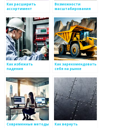
Как расширить
Возможности
ассортимент
масштабирования
металлоизделий
бизнеса на основе
металоизделий
Как избежать
Как зарекомендовать
падения
себя на рынке
производства в
металлоизделий
условиях кризиса
Современные методы
Как вернуть