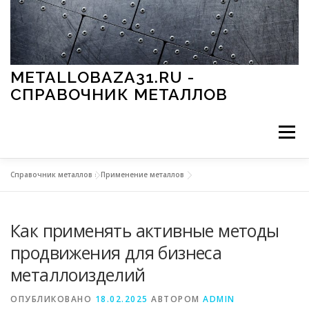
Перейти к содержимому
METALLOBAZA31.RU -
СПРАВОЧНИК МЕТАЛЛОВ
Меню
Справочник металлов
»
Применение металлов
В ПРОМЫШЛЕННОСТИ
В СТРОИТЕЛЬСТВЕ
Как применять активные методы
МЕТАЛЛЫ И ОКРУЖАЮЩАЯ СРЕДА
продвижения для бизнеса
металлоизделий
ПРИМЕНЕНИЕ МЕТАЛЛОВ
ОПУБЛИКОВАНО
18.02.2025
АВТОРОМ
ADMIN