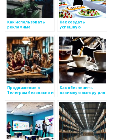
Как использовать
Как создать
рекламные
успешную
материалы для
маркетинговую
продвижения
стратегию для
металлоизделий
металлоизделий
Продвижение в
Как обеспечить
Телеграм безопасно и
взаимную выгоду для
без использования
бизнеса с
ботов и накрутки
металлоизделиями