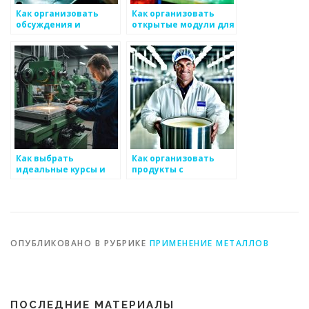
Как организовать
Как организовать
обсуждения и
открытые модули для
инициативы на рынке
обсуждения
по металлоизделиям
металлоизделий
Как выбрать
Как организовать
идеальные курсы и
продукты с
семинары для
устойчивыми
изучения новых
концепциями в сфере
технологий в области
металоизделий
металоизделий
ОПУБЛИКОВАНО В РУБРИКЕ
ПРИМЕНЕНИЕ МЕТАЛЛОВ
ПОСЛЕДНИЕ МАТЕРИАЛЫ