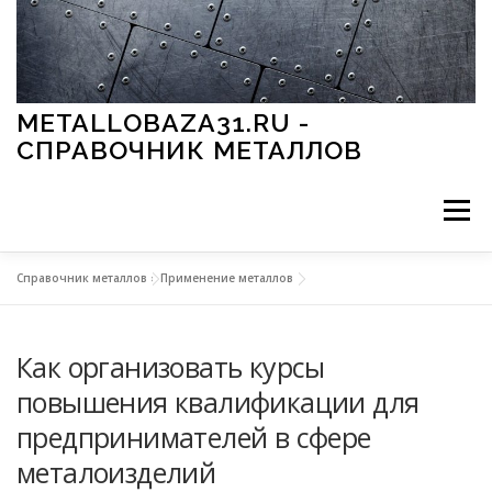
Перейти к содержимому
METALLOBAZA31.RU -
СПРАВОЧНИК МЕТАЛЛОВ
Меню
Справочник металлов
»
Применение металлов
В ПРОМЫШЛЕННОСТИ
В СТРОИТЕЛЬСТВЕ
Как организовать курсы
МЕТАЛЛЫ И ОКРУЖАЮЩАЯ СРЕДА
повышения квалификации для
предпринимателей в сфере
ПРИМЕНЕНИЕ МЕТАЛЛОВ
металоизделий