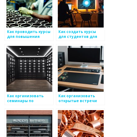
Как проводить курсы
Как создать курсы
для повышения
для студентов для
квалификации
повышения интереса
сотрудников в сфере
к производству
металоизделий
металоизделий
Как организовать
Как организовать
семинары по
открытые встречи
повышению
для творческого
квалификации для
общения с
рабочих
продуктами
металлоизделий
металоизделий