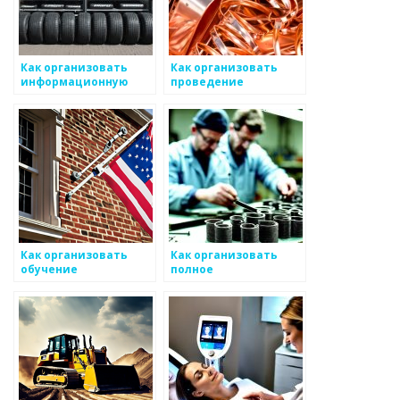
Как организовать
Как организовать
информационную
проведение
базу для стажеров и
мероприятий по
компаний по
обучению
металоизделиям
металлоизделиям
Как организовать
Как организовать
обучение
полное
специалистов,
консультирование о
работающих с
металлоизделиях
инновациями в сфере
металоизделий