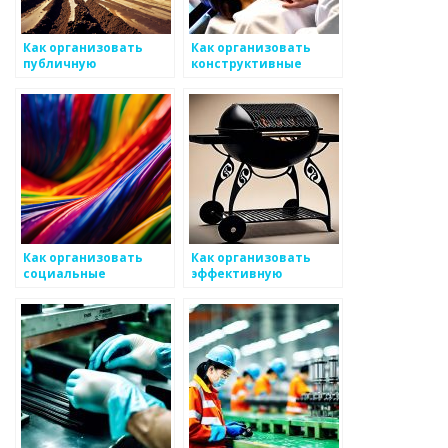
Как организовать
Как организовать
публичную
конструктивные
презентацию для
отзывы для
повышения интереса
повышения качества
к металоизделиям
металоизделий
Как организовать
Как организовать
социальные
эффективную
мероприятия для
логистику для
сообщества
постоянных поставок
металлоизделий
металоизделий