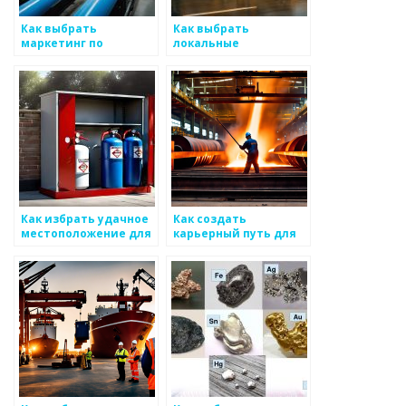
Как выбрать
Как выбрать
маркетинг по
локальные
металоизделиям для
программы
бизнеса: что важно
корпоративной
учитывать
социальной
ответственности для
бизнеса по
металлоизделиям
Как избрать удачное
Как создать
местоположение для
карьерный путь для
бизнеса по
специалистов по
производству
металоизделиям
металоизделий