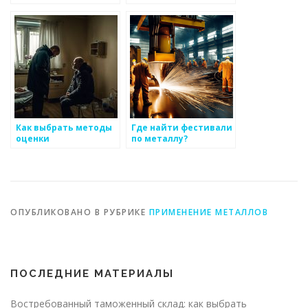
политику для
металоизделиям
снабжения клиентов
работать с новыми
по металоизделиям
технологиями
Как выбрать методы
Где найти фестивали
оценки
по металлу?
эффективности для
бизнеса по
производству
металоизделий
ОПУБЛИКОВАНО В РУБРИКЕ
ПРИМЕНЕНИЕ МЕТАЛЛОВ
ПОСЛЕДНИЕ МАТЕРИАЛЫ
Востребованный таможенный склад: как выбрать