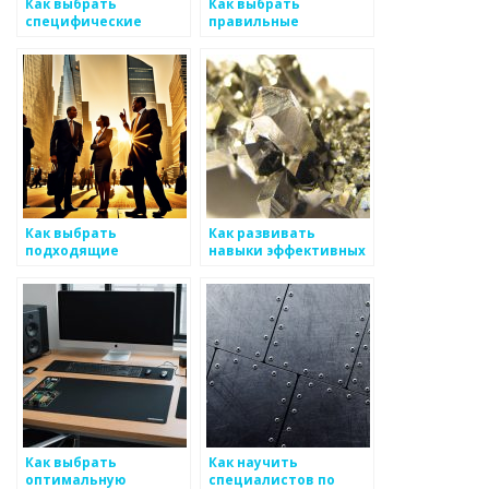
Как выбрать
Как выбрать
специфические
правильные
аспекты для работы
стратегии
специалистов по
налогообложения для
металоизделиям
бизнеса
металлоизделий
Как выбрать
Как развивать
подходящие
навыки эффективных
оффшоры для
поставок для бизнеса
бизнеса в сфере
по металлоизделиям
металоизделий
Как выбрать
Как научить
оптимальную
специалистов по