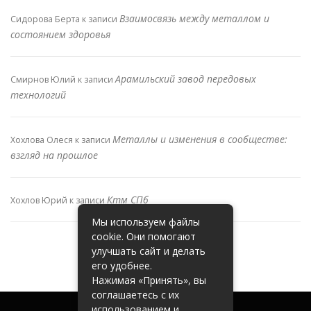
Взаимосвязь между металлом и
Сидорова Берта
к записи
состоянием здоровья
Арамильский завод передовых
Смирнов Юлий
к записи
технологий
Металлы и изменения в сообществе:
Хохлова Олеся
к записи
взгляд на прошлое
Ктм СПб
Хохлов Юрий
к записи
Мы используем файлы
cookie. Они помогают
улучшать сайт и делать
его удобнее.
Нажимая «Принять», вы
соглашаетесь с их
использованием и