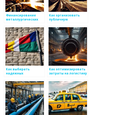
Финансирование
Как организовать
металлургических
публичную
проектов: ищем пути
презентацию для
повышения интереса
к металоизделиям
Как выбирать
Как оптимизировать
надежных
затраты на логистику
производителей для
в бизнесе по
вашего бизнеса по
металоизделиям
металоизделиям