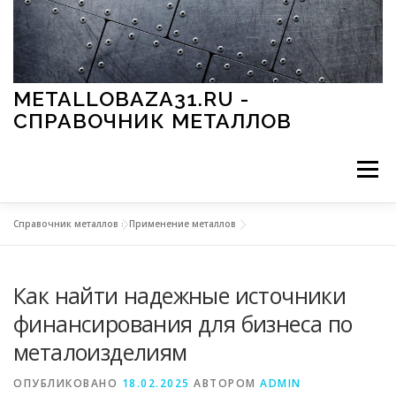
Перейти к содержимому
METALLOBAZA31.RU -
СПРАВОЧНИК МЕТАЛЛОВ
Меню
Справочник металлов
»
Применение металлов
В ПРОМЫШЛЕННОСТИ
В СТРОИТЕЛЬСТВЕ
Как найти надежные источники
МЕТАЛЛЫ И ОКРУЖАЮЩАЯ СРЕДА
финансирования для бизнеса по
металоизделиям
ПРИМЕНЕНИЕ МЕТАЛЛОВ
ОПУБЛИКОВАНО
18.02.2025
АВТОРОМ
ADMIN