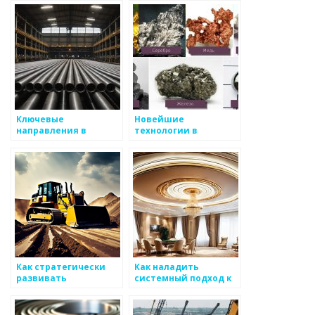
для производства
производителями
металлоизделий
металоизделий
Ключевые
Новейшие
направления в
технологии в
металлургии: где
металлургии
искать идеи
Как стратегически
Как наладить
развивать
системный подход к
инновации в
контролю за
производстве
процессами на
металоизделий
производстве