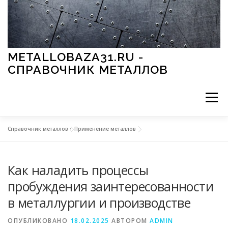
Перейти к содержимому
METALLOBAZA31.RU -
СПРАВОЧНИК МЕТАЛЛОВ
Меню
Справочник металлов
»
Применение металлов
В ПРОМЫШЛЕННОСТИ
В СТРОИТЕЛЬСТВЕ
Как наладить процессы
МЕТАЛЛЫ И ОКРУЖАЮЩАЯ СРЕДА
пробуждения заинтересованности
в металлургии и производстве
ПРИМЕНЕНИЕ МЕТАЛЛОВ
ОПУБЛИКОВАНО
18.02.2025
АВТОРОМ
ADMIN