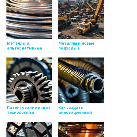
металлоизделий
Металлы и
Металлы и новые
альтернативные
подходы в
производственные
образовании и
процессы
производстве
Патентование новых
Как создать
технологий в
инновационный
металлургии
проект в металлургии