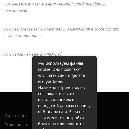
Арамильский завод передовых
Смирнов Юлий
к записи
технологий
Металлы и изменения в сообществе:
Хохлова Олеся
к записи
взгляд на прошлое
Ктм СПб
Хохлов Юрий
к записи
Мы используем файлы
cookie. Они помогают
улучшать сайт и делать
его удобнее.
Нажимая «Принять», вы
соглашаетесь с их
использованием и
передачей данных сервису
веб-аналитики. Если нет
Карта сайта
— измените настройки
браузера или покиньте
Пользовательское соглашение