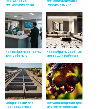
Что делать с
Металлоизделия в
металлическими
городе: как они
отходами: лучшие
изменяют
методы
пространство
Как выбрать оснастку
Как выбрать удобные
для работы с
места для работы с
металлом
клиентами по
металоизделиям
Общее развитие
Металлоизделия для
производства в
систем отопления: