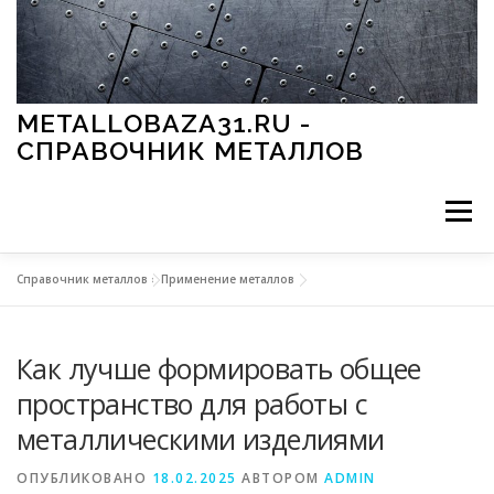
Перейти к содержимому
METALLOBAZA31.RU -
СПРАВОЧНИК МЕТАЛЛОВ
Меню
Справочник металлов
»
Применение металлов
В ПРОМЫШЛЕННОСТИ
В СТРОИТЕЛЬСТВЕ
Как лучше формировать общее
МЕТАЛЛЫ И ОКРУЖАЮЩАЯ СРЕДА
пространство для работы с
металлическими изделиями
ПРИМЕНЕНИЕ МЕТАЛЛОВ
ОПУБЛИКОВАНО
18.02.2025
АВТОРОМ
ADMIN