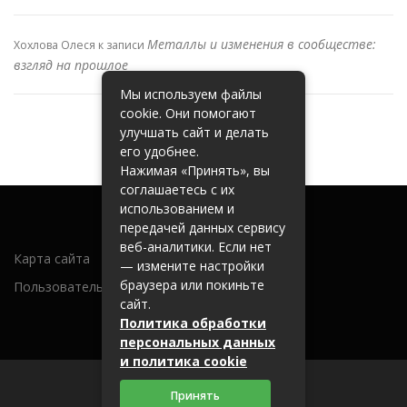
Металлы и изменения в сообществе:
Хохлова Олеся
к записи
взгляд на прошлое
Мы используем файлы
cookie. Они помогают
улучшать сайт и делать
его удобнее.
Нажимая «Принять», вы
соглашаетесь с их
использованием и
передачей данных сервису
веб-аналитики. Если нет
Карта сайта
— измените настройки
браузера или покиньте
Пользовательское соглашение
сайт.
Политика обработки
персональных данных
и политика cookie
Принять
2026 (c) metallobaza31.ru