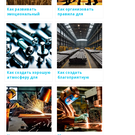
Как развивать
Как организовать
эмоциональный
правила для
интеллект
безопасной работы с
работников,
металлом
занимающихся
металлическими
изделиями
Как создать хорошую
Как создать
атмосферу для
благоприятную
работы с
атмосферу для
металлоизделиями
работы на
предприятиях,
производящих
металоизделия