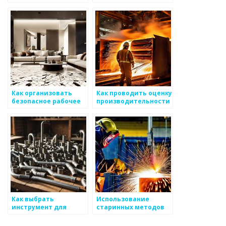
металлургии
какие лучше выбрать
Как организовать
Как проводить оценку
безопасное рабочее
производительности
место для
рабочих на
сотрудников,
производстве
работающих с
металлоизделиями
Как выбрать
Использование
инструмент для
старинных методов
работы с металлом
работы с металлом