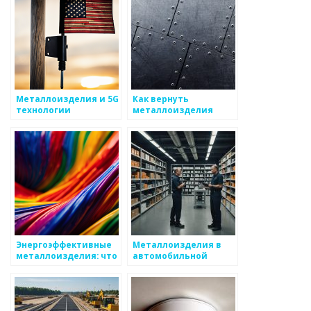
Металлоизделия и 5G
Как вернуть
технологии
металлоизделия
после брейка в
бизнесе
Энергоэффективные
Металлоизделия в
металлоизделия: что
автомобильной
это такое?
промышленности: от
концепции до
реализации