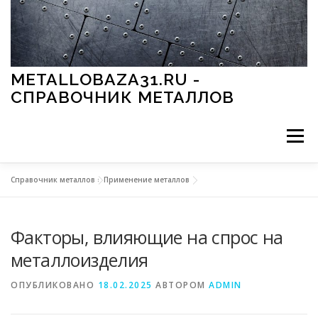
Перейти к содержимому
METALLOBAZA31.RU -
СПРАВОЧНИК МЕТАЛЛОВ
Меню
Справочник металлов
»
Применение металлов
В ПРОМЫШЛЕННОСТИ
В СТРОИТЕЛЬСТВЕ
Факторы, влияющие на спрос на
МЕТАЛЛЫ И ОКРУЖАЮЩАЯ СРЕДА
металлоизделия
ОПУБЛИКОВАНО
18.02.2025
АВТОРОМ
ADMIN
ПРИМЕНЕНИЕ МЕТАЛЛОВ