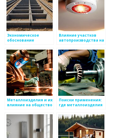
Экономическое
Влияние участков
обоснование
автопроизводства на
производства
рынок
металлоизделий
металлоизделий
Металлоизделия и их
Поиски применения:
влияние на общество
где металлоизделия
могут изменить
рынок