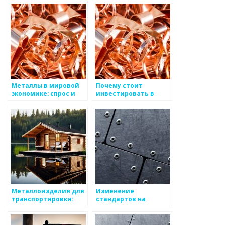
сплавы
Металлы в мировой
Почему стоит
экономике: спрос и
инвестировать в
предложение
металлоизделия?
Металлоизделия для
Изменение
транспортировки:
стандартов на
факторы выбора
металлоизделия в
разных странах