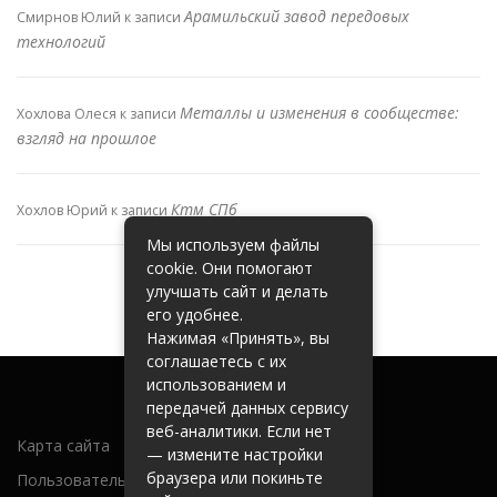
Арамильский завод передовых
Смирнов Юлий
к записи
технологий
Металлы и изменения в сообществе:
Хохлова Олеся
к записи
взгляд на прошлое
Ктм СПб
Хохлов Юрий
к записи
Мы используем файлы
cookie. Они помогают
улучшать сайт и делать
его удобнее.
Нажимая «Принять», вы
соглашаетесь с их
использованием и
передачей данных сервису
веб-аналитики. Если нет
Карта сайта
— измените настройки
браузера или покиньте
Пользовательское соглашение